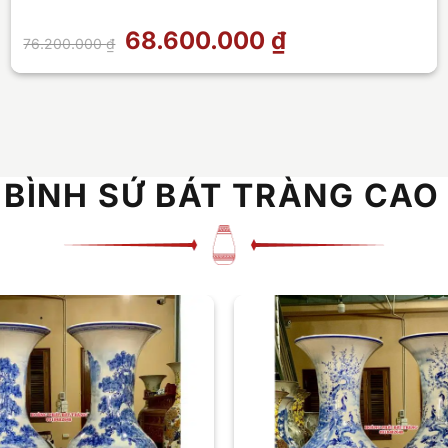
Giá
68.600.000
₫
Giá
76.200.000
₫
gốc
hiện
là:
tại
76.200.000 ₫.
là:
68.600.000 ₫.
 BÌNH SỨ BÁT TRÀNG CAO