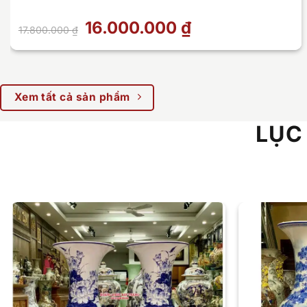
Giá
16.000.000
₫
Giá
17.800.000
₫
gốc
hiện
là:
tại
17.800.000 ₫.
là:
16.000.000 ₫.
Xem tất cả sản phẩm
LỤC