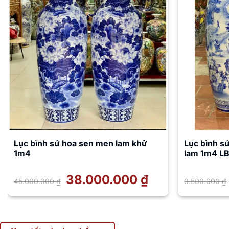
Lục bình sứ hoa sen men lam khử
Lục bình s
1m4
lam 1m4 L
Giá
38.000.000
₫
Giá
45.000.000
₫
9.500.000
₫
gốc
hiện
là:
tại
45.000.000 ₫.
là:
38.000.000 ₫.