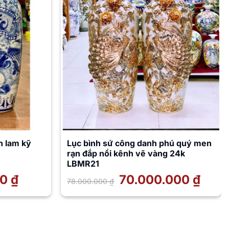
n lam kỹ
Lục bình sứ công danh phú quý men
rạn đắp nổi kênh vẽ vàng 24k
LBMR21
00
₫
Giá
Giá
70.000.000
₫
Giá
78.000.000
₫
hiện
gốc
hiện
tại
là:
tại
là:
78.000.000 ₫.
là:
8.500.000 ₫.
70.000.