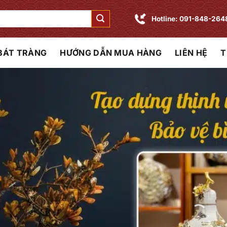
Hotline: 091-848-264
 BÁT TRÀNG
HƯỚNG DẪN MUA HÀNG
LIÊN HỆ
T