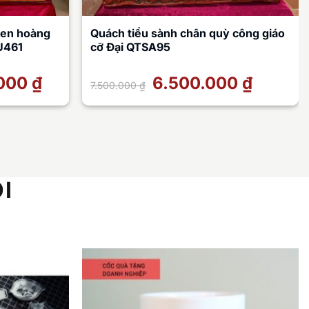
men hoàng
Quách tiểu sành chân quỳ công giáo
U461
cỡ Đại QTSA95
.000
₫
Giá
Giá
6.500.000
₫
Giá
7.500.000
₫
hiện
gốc
hiện
tại
là:
tại
là:
7.500.000 ₫.
là:
40.000.000 ₫.
6.500.000 ₫
I