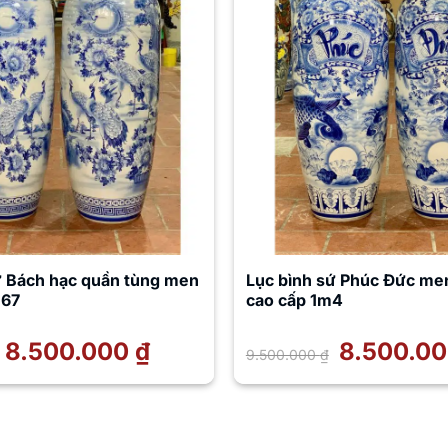
ứ Bách hạc quần tùng men
Lục bình sứ Phúc Đức me
B67
cao cấp 1m4
Giá
8.500.000
₫
Giá
Giá
8.500.0
9.500.000
₫
gốc
hiện
gốc
là:
tại
là:
9.500.000 ₫.
là:
9.500.000 ₫.
8.500.000 ₫.