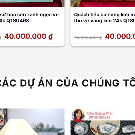
 sứ hoa sen xanh ngọc vẽ
Quách tiểu sứ song linh 
24k QTSU463
thổ vẽ vàng kim 24k QTS
Giá
40.000.000
₫
Giá
Giá
40.000
₫
45.000.000
₫
gốc
hiện
gốc
là:
tại
là:
45.000.000 ₫.
là:
45.000.000 ₫.
40.000.000 ₫.
CÁC DỰ ÁN CỦA CHÚNG TÔ