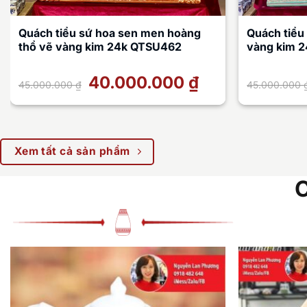
Quách tiểu sứ hoa sen men hoàng
Quách tiểu
thổ vẽ vàng kim 24k QTSU462
vàng kim 
Giá
40.000.000
₫
Giá
45.000.000
₫
45.000.000
gốc
hiện
là:
tại
45.000.000 ₫.
là:
40.000.000 ₫.
Xem tất cả sản phẩm