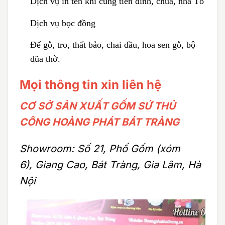
Dịch vụ in tên khi cung tiến đình, chùa, nhà Tổ
Dịch vụ bọc đồng
Đế gỗ, tro, thất bảo, chai dầu, hoa sen gỗ, bộ
đũa thờ.
Mọi thông tin xin liên hệ
CƠ SỞ SẢN XUẤT GỐM SỨ THỦ
CÔNG HOÀNG PHÁT BÁT TRÀNG
Showroom: Số 21, Phố Gốm (xóm
6), Giang Cao, Bát Tràng, Gia Lâm, Hà
Nội