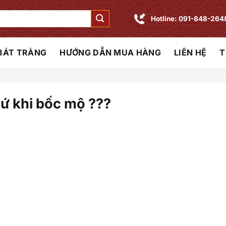
Hotline: 091-848-264
 BÁT TRÀNG
HƯỚNG DẪN MUA HÀNG
LIÊN HỆ
T
sứ khi bốc mộ ???