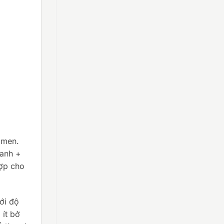
 men.
lanh +
hợp cho
ới độ
 ít bở