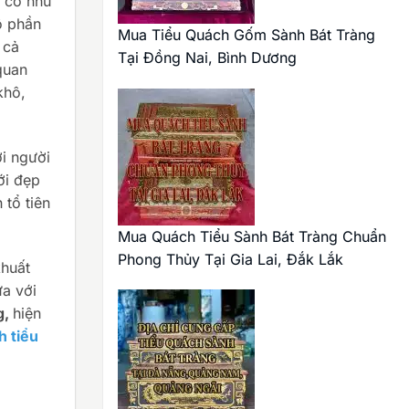
h có nhu
ộ phần
Mua Tiểu Quách Gốm Sành Bát Tràng
 cả
Tại Đồng Nai, Bình Dương
quan
khô,
ới người
ới đẹp
 tổ tiên
Mua Quách Tiểu Sành Bát Tràng Chuẩn
Phong Thủy Tại Gia Lai, Đắk Lắk
khuất
a với
g,
hiện
h tiểu