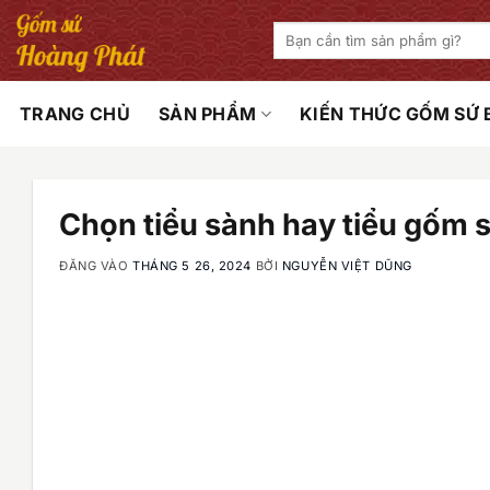
Bỏ
Tìm
qua
kiếm:
nội
dung
TRANG CHỦ
SẢN PHẨM
KIẾN THỨC GỐM SỨ
Chọn tiểu sành hay tiểu gốm 
ĐĂNG VÀO
THÁNG 5 26, 2024
BỞI
NGUYỄN VIỆT DŨNG