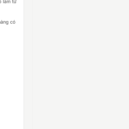
ồ làm từ
hàng có