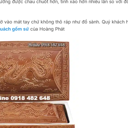
hường được chau chuốt hơn, tinh xảo hơn nhiều lần so với đ
 vào mát tay chứ không thô ráp như đồ sành. Quý khách 
quách gốm sứ
của Hoàng Phát