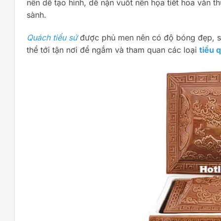
nên dễ tạo hình, dễ nặn vuốt nên họa tiết hoa văn t
sành.
Quách tiểu sứ
được phủ men nên có độ bóng đẹp, sờ
thể tới tận nơi để ngắm và tham quan các loại
tiểu 