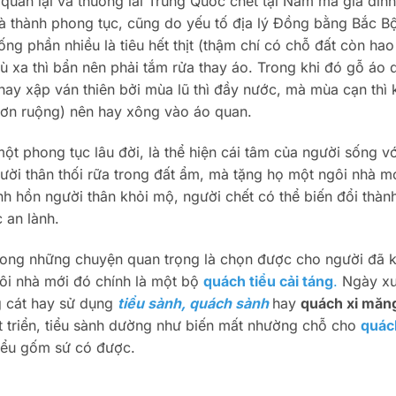
 quan lại và thương lái Trung Quốc chết tại Nam mà gia đìn
và thành phong tục, cũng do yếu tố địa lý Đồng bằng Bắc B
ống phần nhiều là tiêu hết thịt (thậm chí có chỗ đất còn hao
ù xa thì bẩn nên phải tắm rửa thay áo. Trong khi đó gỗ áo 
ay xập ván thiên bởi mùa lũ thì đầy nước, mà mùa cạn thì 
 hơn ruộng) nên hay xông vào áo quan.
một phong tục lâu đời, là thể hiện cái tâm của người sống v
ười thân thối rữa trong đất ẩm, mà tặng họ một ngôi nhà m
h hồn người thân khỏi mộ, người chết có thể biến đổi thành
c an lành.
trong những chuyện quan trọng là chọn được cho người đã 
ôi nhà mới đó chính là một bộ
quách tiểu cải táng
.
Ngày xư
g cát hay sử dụng
tiểu sành, quách sành
hay
quách xi măn
át triển, tiểu sành dường như biến mất nhường chỗ cho
quác
tiểu gốm sứ có được.