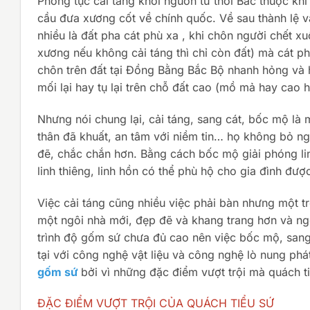
Phong tục cải táng khởi nguồn từ thời Bắc thuộc khi
cầu đưa xương cốt về chính quốc. Về sau thành lệ 
nhiều là đất pha cát phù xa , khi chôn người chết xu
xương nếu không cải táng thì chỉ còn đất) mà cát ph
chôn trên đất tại Đồng Bằng Bắc Bộ nhanh hỏng và h
mối lại hay tụ lại trên chỗ đất cao (mồ mả hay cao
Nhưng nói chung lại, cải táng, sang cát, bốc mộ là 
thân đã khuất, an tâm với niềm tin… họ không bỏ ng
đẽ, chắc chắn hơn. Bằng cách bốc mộ giải phóng lin
linh thiêng, linh hồn có thể phù hộ cho gia đình đượ
Việc cải táng cũng nhiều việc phải bàn nhưng một 
một ngôi nhà mới, đẹp đẽ và khang trang hơn và ng
trình độ gốm sứ chưa đủ cao nên việc bốc mộ, san
tại với công nghệ vật liệu và công nghệ lò nung ph
gốm sứ
bởi vì những đặc điểm vượt trội mà quách 
ĐẶC ĐIỂM VƯỢT TRỘI CỦA QUÁCH TIỂU SỨ