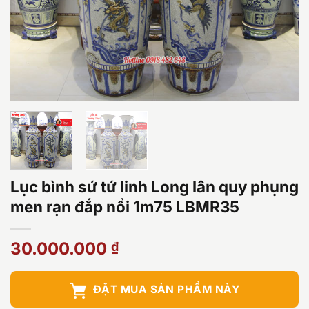
Lục bình sứ tứ linh Long lân quy phụng
men rạn đắp nổi 1m75 LBMR35
30.000.000
₫
ĐẶT MUA SẢN PHẨM NÀY