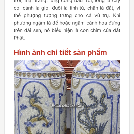
trời, mặt trǎng, lưng cõng bầu trời, lông là cây
cỏ, cánh là gió, đuôi là tinh tú, chân là đất, vì
thế phượng tượng trưng cho cả vũ trụ. Khi
phượng ngậm lá đề hoặc ngậm cành hoa đứng
trên đài sen, nó biểu hiện là con chim của đất
Phật.
Hình ảnh chi tiết sản phẩm