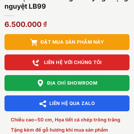
nguyệt LB99
6.500.000
₫
ĐẶT MUA SẢN PHẨM NÀY
LIÊN HỆ VỚI CHÚNG TÔI
ĐỊA CHỈ SHOWROOM
LIÊN HỆ QUA ZALO
Chiều cao~50 cm, Họa tiết cá chép trông trăng
Tặng kèm đế gỗ hương khi mua sản phẩm