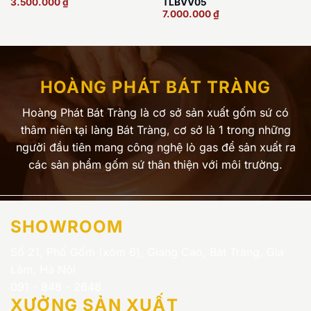
TLBVV05
3.500.000
₫
7.000.000
₫
HOÀNG PHÁT BÁT TRÀNG
Hoàng Phát Bát Tràng là cơ sở sản xuất gốm sứ có
thâm niên tại làng Bát Tràng, cơ sở là 1 trong những
người đầu tiên mang công nghệ lò gas để sản xuất ra
các sản phẩm gốm sứ thân thiện với môi trường.
SHOWROOM
Số 21, Phố Gốm (xóm 6), Giang Cao, Bát Tràng, Gia
Lâm, Hà Nội
091 - 848 - 2648
XƯỞNG SẢN XUẤT