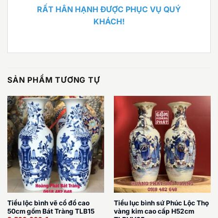
RẤT HÂN HẠNH ĐƯỢC PHỤC VỤ QUÝ
KHÁCH!
SẢN PHẨM TƯƠNG TỰ
Tiểu lộc bình vẽ cổ đồ cao
Tiểu lục bình sứ Phúc Lộc Thọ
50cm gốm Bát Tràng TLB15
vàng kim cao cấp H52cm