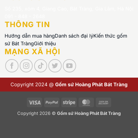
Số 235, xóm 4, Giang Cao, Bát Tràng, Gia Lâm, Hà Nội
091 - 848 - 2648
THÔNG TIN
Hướng dẫn mua hàng
Danh sách đại lý
Kiến thức gốm
sứ Bát Tràng
Giới thiệu
MẠNG XÃ HỘI
Copyright 2024 @
Gốm sứ Hoàng Phát Bát Tràng
Visa
PayPal
Stripe
MasterCard
Cash
On
Copyright 2026 ©
Gốm sứ Hoàng Phát Bát Tràng
Delivery