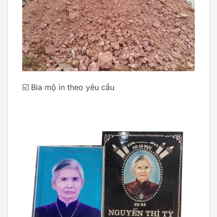
☑️ Bia mộ in theo yêu cầu