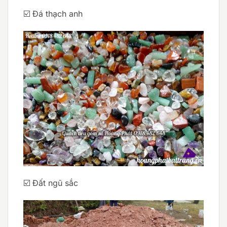
☑️ Đá thạch anh
☑️ Đất ngũ sắc