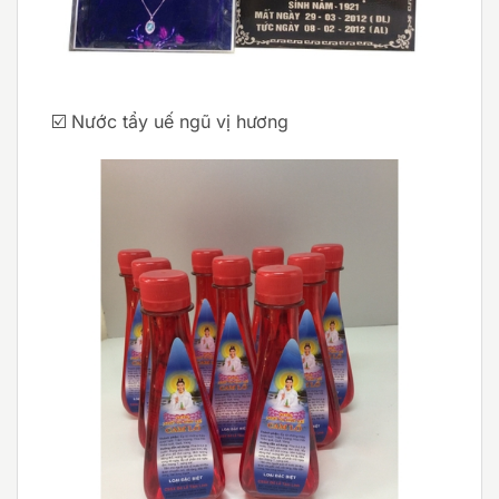
☑️ Nước tẩy uế ngũ vị hương