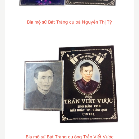
Bia mộ sứ Bát Tràng cụ bà Nguyễn Thị Tỳ
Bia mộ sứ Bát Tràng cụ ông Trần Viết Vược