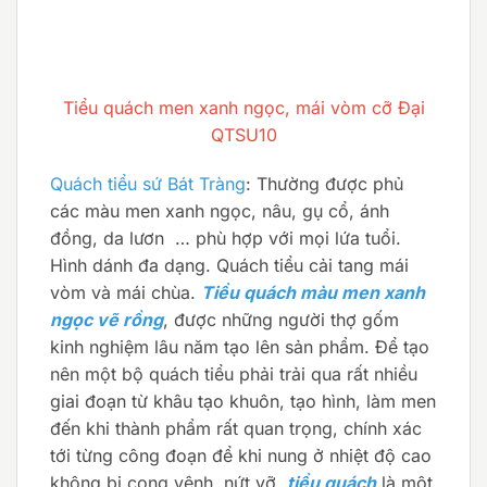
Tiểu quách men xanh ngọc, mái vòm cỡ Đại
QTSU10
Quách tiểu sứ Bát Tràng
: Thường được phủ
các màu men xanh ngọc, nâu, gụ cổ, ánh
đồng, da lươn … phù hợp với mọi lứa tuổi.
Hình dánh đa dạng. Quách tiểu cải tang mái
vòm và mái chùa.
Tiểu quách màu men xanh
ngọc vẽ rồng
, được những người thợ gốm
kinh nghiệm lâu năm tạo lên sản phẩm. Để tạo
nên một bộ quách tiểu phải trải qua rất nhiều
giai đoạn từ khâu tạo khuôn, tạo hình, làm men
đến khi thành phẩm rất quan trọng, chính xác
tới từng công đoạn để khi nung ở nhiệt độ cao
không bị cong vênh, nứt vỡ,
tiểu quách
là một