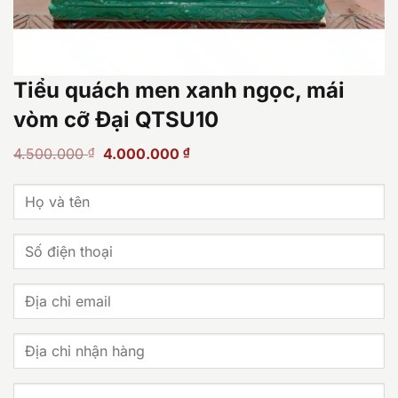
Tiểu quách men xanh ngọc, mái
vòm cỡ Đại QTSU10
Giá
Giá
4.500.000
₫
4.000.000
₫
gốc
hiện
là:
tại
4.500.000 ₫.
là:
4.000.000 ₫.