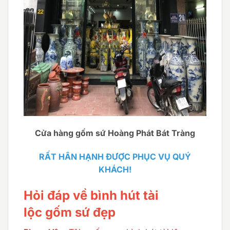
Cửa hàng gốm sứ Hoàng Phát Bát Tràng
RẤT HÂN HẠNH ĐƯỢC PHỤC VỤ QUÝ
KHÁCH!
Hỏi đáp về bình hút tài
lộc gốm sứ đẹp