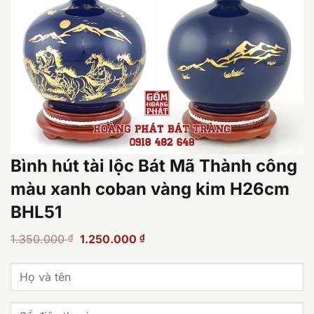
Bình hút tài lộc Bát Mã Thành công
màu xanh coban vàng kim H26cm
BHL51
Giá
Giá
1.350.000
₫
1.250.000
₫
gốc
hiện
là:
tại
1.350.000 ₫.
là:
1.250.000 ₫.