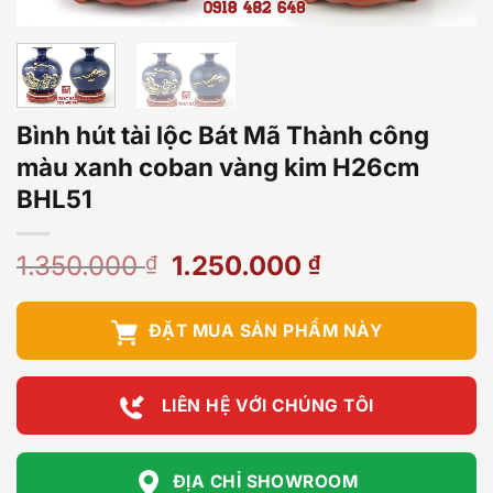
Bình hút tài lộc Bát Mã Thành công
màu xanh coban vàng kim H26cm
BHL51
Giá
Giá
1.350.000
1.250.000
₫
₫
gốc
hiện
là:
tại
ĐẶT MUA SẢN PHẨM NÀY
1.350.000 ₫.
là:
1.250.000 ₫.
LIÊN HỆ VỚI CHÚNG TÔI
ĐỊA CHỈ SHOWROOM