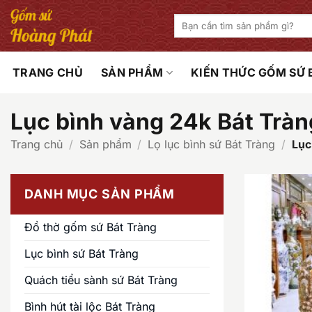
Bỏ
Tìm
qua
kiếm:
nội
dung
TRANG CHỦ
SẢN PHẨM
KIẾN THỨC GỐM SỨ
Lục bình vàng 24k Bát Tràn
Trang chủ
/
Sản phẩm
/
Lọ lục bình sứ Bát Tràng
/
Lục
DANH MỤC SẢN PHẨM
Đồ thờ gốm sứ Bát Tràng
Lục bình sứ Bát Tràng
Quách tiểu sành sứ Bát Tràng
Bình hút tài lộc Bát Tràng