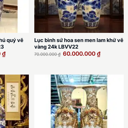
hú quý vẽ
Lục bình sứ hoa sen men lam khử vẽ
23
vàng 24k LBVV22
Giá
Giá
Giá
0
₫
60.000.000
₫
70.000.000
₫
hiện
gốc
hiện
tại
là:
tại
là:
70.000.000 ₫.
là:
65.000.000 ₫.
60.000.000 ₫