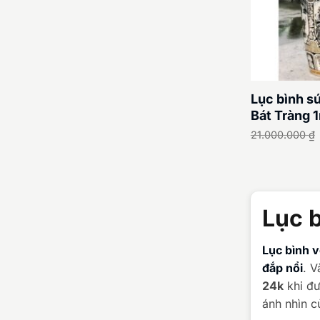
Lục bình s
Bát Tràng
21.000.000
₫
Lục 
Lục bình 
đắp nổi
. V
24k
khi đư
ánh nhìn c