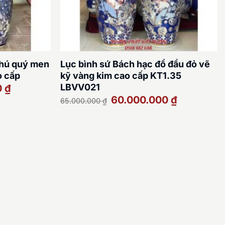
phú quý men
Lục bình sứ Bách hạc đồ đầu đỏ vẽ
o cấp
kỹ vàng kim cao cấp KT1.35
Giá
LBVV021
0
₫
hiện
Giá
Giá
60.000.000
₫
tại
65.000.000
₫
gốc
hiện
là:
là:
tại
23.500.000 ₫.
65.000.000 ₫.
là:
60.000.000 ₫