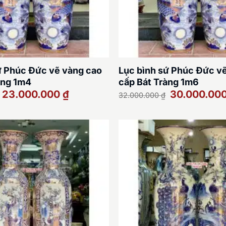
ứ Phúc Đức vẽ vàng cao
Lục bình sứ Phúc Đức v
àng 1m4
cấp Bát Tràng 1m6
Giá
Giá
Giá
23.000.000
₫
30.000.00
32.000.000
₫
gốc
hiện
gốc
là:
tại
là:
25.000.000 ₫.
là:
32.000.000 ₫.
23.000.000 ₫.