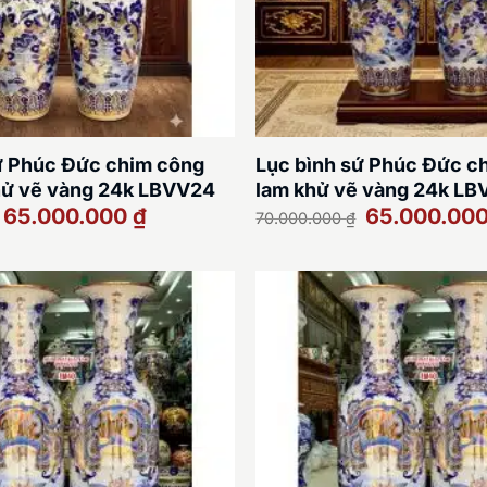
ứ Phúc Đức chim công
Lục bình sứ Phúc Đức c
hử vẽ vàng 24k LBVV24
lam khử vẽ vàng 24k L
Giá
Giá
Giá
65.000.000
₫
65.000.00
70.000.000
₫
gốc
hiện
gốc
là:
tại
là:
70.000.000 ₫.
là:
70.000.000 ₫.
65.000.000 ₫.