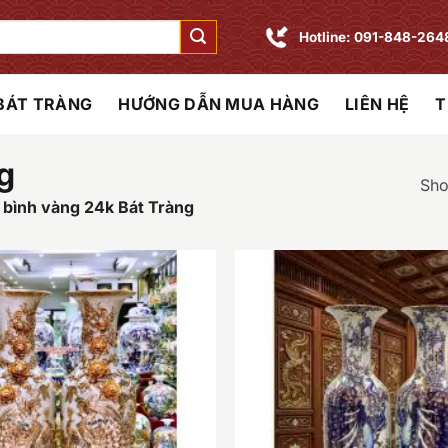
Hotline: 091-848-264
 BÁT TRÀNG
HƯỚNG DẪN MUA HÀNG
LIÊN HỆ
T
g
Sho
 bình vàng 24k Bát Tràng