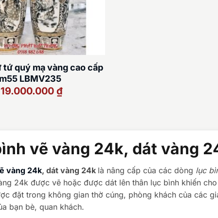
ứ tứ quý mạ vàng cao cấp
 1m55 LBMV235
Giá
Giá
19.000.000
₫
gốc
hiện
là:
tại
21.000.000 ₫.
là:
19.000.000 ₫.
bình vẽ vàng 24k, dát vàng 2
vẽ vàng 24k
, dát vàng 24k
là nâng cấp của các dòng
lục b
àng 24k được vẽ hoặc được dát lên thân lục bình khiến cho
ợc đặt trong không gian thờ cúng, phòng khách của các gia
ủa bạn bè, quan khách.