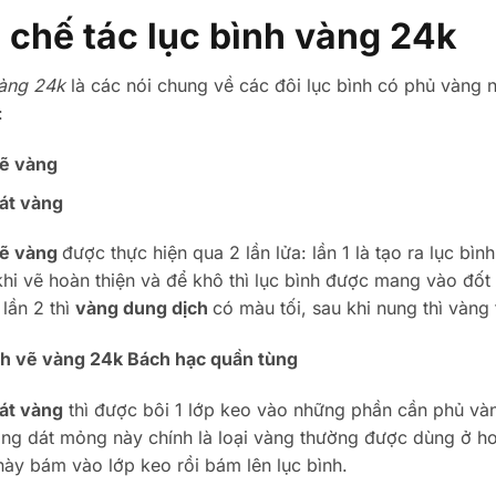
 chế tác lục bình vàng 24k
vàng 24k
là các nói chung về các đôi lục bình có phủ vàng n
:
vẽ vàng
dát vàng
vẽ vàng
được thực hiện qua 2 lần lửa: lần 1 là tạo ra lục b
khi vẽ hoàn thiện và để khô thì lục bình được mang vào đố
lần 2 thì
vàng dung dịch
có màu tối, sau khi nung thì vàng
ình vẽ vàng 24k Bách hạc quần tùng
dát vàng
thì được bôi 1 lớp keo vào những phần cần phủ và
ng dát mỏng này chính là loại vàng thường được dùng ở hoà
ày bám vào lớp keo rồi bám lên lục bình.