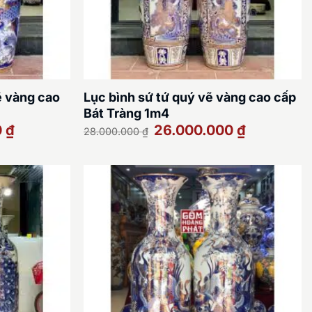
ẽ vàng cao
Lục bình sứ tứ quý vẽ vàng cao cấp
Bát Tràng 1m4
Giá
Giá
Giá
0
₫
26.000.000
₫
28.000.000
₫
hiện
gốc
hiện
tại
là:
tại
là:
28.000.000 ₫.
là:
30.000.000 ₫.
26.000.000 ₫