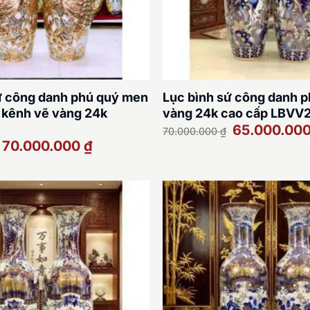
ứ công danh phú quý men
Lục bình sứ công danh p
i kênh vẽ vàng 24k
vàng 24k cao cấp LBVV
Giá
65.000.00
70.000.000
₫
gốc
Giá
Giá
70.000.000
₫
là:
gốc
hiện
70.000.000 ₫.
là:
tại
78.000.000 ₫.
là:
70.000.000 ₫.