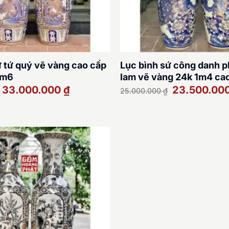
ứ tứ quý vẽ vàng cao cấp
Lục bình sứ công danh 
1m6
lam vẽ vàng 24k 1m4 ca
Giá
Giá
Giá
33.000.000
₫
23.500.00
25.000.000
₫
gốc
hiện
gốc
là:
tại
là:
35.000.000 ₫.
là:
25.000.000 ₫.
33.000.000 ₫.