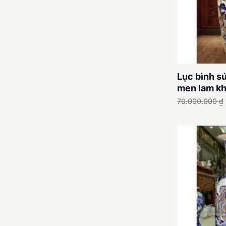
Lục bình s
men lam k
70.000.000
₫