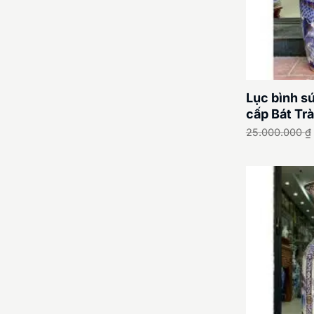
Lục bình s
cấp Bát Tr
25.000.000
₫