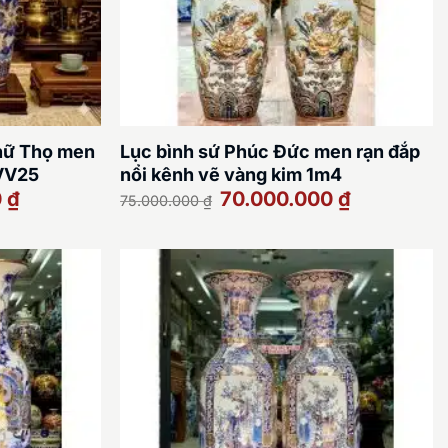
hữ Thọ men
Lục bình sứ Phúc Đức men rạn đắp
BVV25
nổi kênh vẽ vàng kim 1m4
Giá
Giá
Giá
0
₫
70.000.000
₫
75.000.000
₫
hiện
gốc
hiện
tại
là:
tại
là:
75.000.000 ₫.
là:
65.000.000 ₫.
70.000.000 ₫.