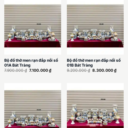
Bộ đồ thờ men rạn đắp nổi số
Bộ đồ thờ men rạn đắp nổi số
01A Bát Tràng
01B Bát Tràng
Giá
Giá
Giá
Giá
7.900.000
₫
7.100.000
₫
9.200.000
₫
8.300.000
₫
gốc
hiện
gốc
hiện
là:
tại
là:
tại
7.900.000 ₫.
là:
9.200.000 ₫.
là:
7.100.000 ₫.
8.300