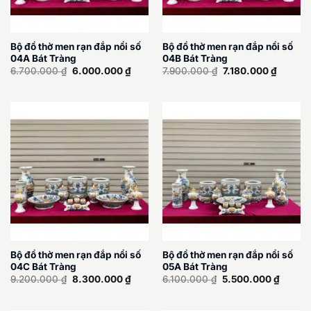
Bộ đồ thờ men rạn đắp nổi số
Bộ đồ thờ men rạn đắp nổi số
04A Bát Tràng
04B Bát Tràng
Giá
Giá
Giá
Giá
6.700.000
₫
6.000.000
₫
7.900.000
₫
7.180.000
₫
gốc
hiện
gốc
hiện
là:
tại
là:
tại
6.700.000 ₫.
là:
7.900.000 ₫.
là:
6.000.000 ₫.
7.180.0
Bộ đồ thờ men rạn đắp nổi số
Bộ đồ thờ men rạn đắp nổi số
04C Bát Tràng
05A Bát Tràng
Giá
Giá
Giá
Giá
9.200.000
₫
8.300.000
₫
6.100.000
₫
5.500.000
₫
gốc
hiện
gốc
hiện
là:
tại
là:
tại
9.200.000 ₫.
là:
6.100.000 ₫.
là: