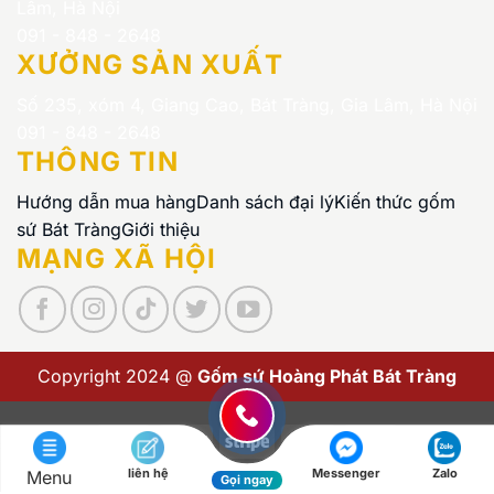
Lâm, Hà Nội
091 - 848 - 2648
XƯỞNG SẢN XUẤT
Số 235, xóm 4, Giang Cao, Bát Tràng, Gia Lâm, Hà Nội
091 - 848 - 2648
THÔNG TIN
Hướng dẫn mua hàng
Danh sách đại lý
Kiến thức gốm
sứ Bát Tràng
Giới thiệu
MẠNG XÃ HỘI
Copyright 2024 @
Gốm sứ Hoàng Phát Bát Tràng
Visa
PayPal
Stripe
MasterCard
Cash
On
liên hệ
Messenger
Zalo
Menu
Copyright 2026 ©
Gốm sứ Hoàng Phát Bát Tràng
Gọi ngay
Delivery