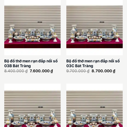
7.700.000 ₫.
6.500.
Bộ đồ thờ men rạn đắp nổi số
Bộ đồ thờ men rạn đắp nổi số
03B Bát Tràng
03C Bát Tràng
Giá
Giá
Giá
Giá
8.400.000
₫
7.600.000
₫
9.700.000
₫
8.700.000
₫
gốc
hiện
gốc
hiện
là:
tại
là:
tại
8.400.000 ₫.
là:
9.700.000 ₫.
là:
7.600.000 ₫.
8.700