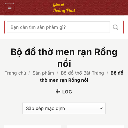
Bỏ
qua
nội
dung
Tìm
kiếm:
Bộ đồ thờ men rạn Rồng
nổi
Trang chủ
/
Sản phẩm
/
Bộ đồ thờ Bát Tràng
/
Bộ đồ
thờ men rạn Rồng nổi
LỌC