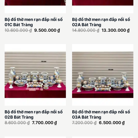
Bộ đồ thờ men rạn đắp nổi số
Bộ đồ thờ men rạn đắp nổi số
01C Bát Tràng
02A Bát Tràng
Giá
Giá
Giá
Giá
10.600.000
₫
9.500.000
₫
14.800.000
₫
13.300.000
₫
gốc
hiện
gốc
hiện
là:
tại
là:
tại
10.600.000 ₫.
là:
14.800.000 ₫.
là:
9.500.000 ₫.
13.3
Bộ đồ thờ men rạn đắp nổi số
Bộ đồ thờ men rạn đắp nổi số
02B Bát Tràng
03A Bát Tràng
Giá
Giá
Giá
Giá
8.600.000
₫
7.700.000
₫
7.200.000
₫
6.500.000
₫
gốc
hiện
gốc
hiện
là:
tại
là:
tại
8.600.000 ₫.
là:
7.200.000 ₫.
là: