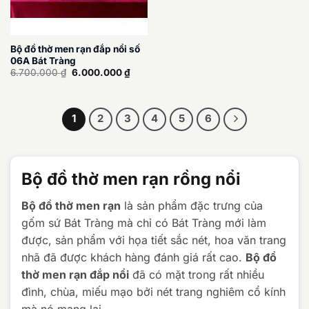
Bộ đồ thờ men rạn đắp nổi số
06A Bát Tràng
Giá
Giá
6.700.000
₫
6.000.000
₫
gốc
hiện
là:
tại
6.700.000 ₫.
là:
6.000.000 ₫.
1
2
3
4
5
6
Bộ đồ thờ men rạn rồng nổi
Bộ đồ thờ men rạn
là sản phẩm đặc trưng của
gốm sứ Bát Tràng mà chỉ có Bát Tràng mới làm
được, sản phẩm với họa tiết sắc nét, hoa văn trang
nhã đã được khách hàng đánh giá rất cao.
Bộ đồ
thờ men rạn đắp nổi
đã có mặt trong rất nhiều
đình, chùa, miếu mạo bởi nét trang nghiêm cổ kính
mà nó mang lại.