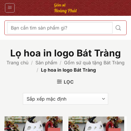
Bỏ
qua
nội
dung
Tìm
kiếm:
Lọ hoa in logo Bát Tràng
Trang chủ
/
Sản phẩm
/
Gốm sứ quà tặng Bát Tràng
/
Lọ hoa in logo Bát Tràng
LỌC