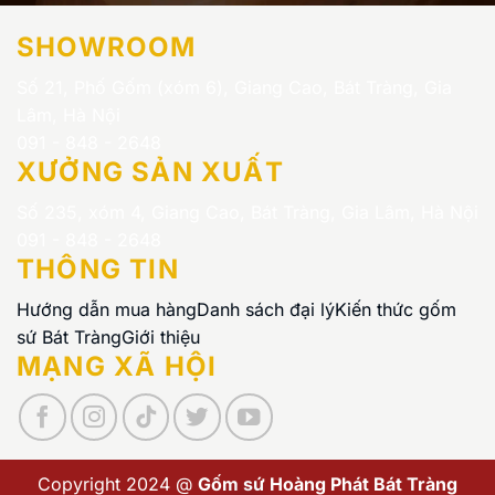
SHOWROOM
Số 21, Phố Gốm (xóm 6), Giang Cao, Bát Tràng, Gia
Lâm, Hà Nội
091 - 848 - 2648
XƯỞNG SẢN XUẤT
Số 235, xóm 4, Giang Cao, Bát Tràng, Gia Lâm, Hà Nội
091 - 848 - 2648
THÔNG TIN
Hướng dẫn mua hàng
Danh sách đại lý
Kiến thức gốm
sứ Bát Tràng
Giới thiệu
MẠNG XÃ HỘI
Copyright 2024 @
Gốm sứ Hoàng Phát Bát Tràng