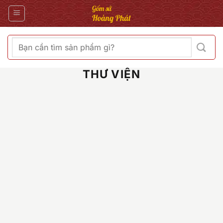
Bỏ
qua
nội
dung
Tìm
kiếm:
THƯ VIỆN