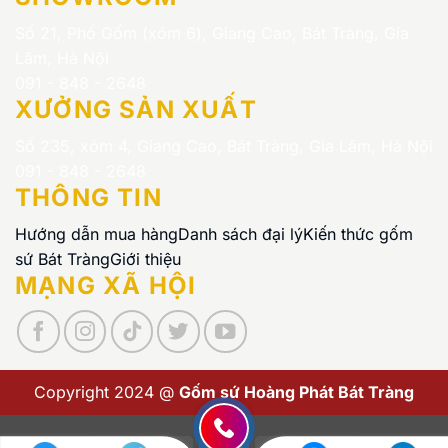
Số 21, Phố Gốm (xóm 6), Giang Cao, Bát Tràng, Gia
Lâm, Hà Nội
091 - 848 - 2648
XƯỞNG SẢN XUẤT
Số 235, xóm 4, Giang Cao, Bát Tràng, Gia Lâm, Hà Nội
091 - 848 - 2648
THÔNG TIN
Hướng dẫn mua hàng
Danh sách đại lý
Kiến thức gốm
sứ Bát Tràng
Giới thiệu
MẠNG XÃ HỘI
Copyright 2024 @
Gốm sứ Hoàng Phát Bát Tràng