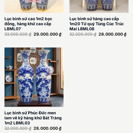
Lục bình sứ cao 1m2 bọc
Lục bình sứ hàng cao cấp
đồng, hàng khử cao cấp
1m20 Tứ quý Tùng Cúc Trúc
LBML07
Mai LBML08
Giá
Giá
Giá
Giá
33.000.000
₫
29.000.000
₫
32.000.000
₫
28.000.000
₫
gốc
hiện
gốc
hiệ
là:
tại
là:
tại
33.000.000 ₫.
là:
32.000.000 ₫.
là:
29.000.000 ₫.
28.
Lục bình sứ Phúc Đức men
lam vẽ kỹ hàng khử Bát Tràng
1m2 LBML03
Giá
Giá
32.000.000
₫
28.000.000
₫
gốc
hiện