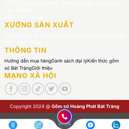
Số 21, Phố Gốm (xóm 6), Giang Cao, Bát Tràng, Gia
Lâm, Hà Nội
091 - 848 - 2648
XƯỞNG SẢN XUẤT
Số 235, xóm 4, Giang Cao, Bát Tràng, Gia Lâm, Hà Nội
091 - 848 - 2648
THÔNG TIN
Hướng dẫn mua hàng
Danh sách đại lý
Kiến thức gốm
sứ Bát Tràng
Giới thiệu
MẠNG XÃ HỘI
Copyright 2024 @
Gốm sứ Hoàng Phát Bát Tràng
Visa
PayPal
Stripe
MasterCard
Cash