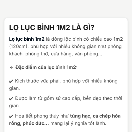
là:
tại
32.000.000 ₫.
là:
28.000.000 ₫.
LỌ LỤC BÌNH 1M2 LÀ GÌ?
Lọ lục bình 1m2
là dòng lộc bình có chiều cao
1m2
(120cm), phù hợp với nhiều không gian như phòng
khách, phòng thờ, cửa hàng, văn phòng…
🔹
Đặc điểm của lục bình 1m2:
✔️ Kích thước vừa phải, phù hợp với nhiều không
gian.
✔️ Được làm từ gốm sứ cao cấp, bền đẹp theo thời
gian.
✔️ Họa tiết phong thủy như
tùng hạc, cá chép hóa
rồng, phúc đức…
mang lại ý nghĩa tốt lành.