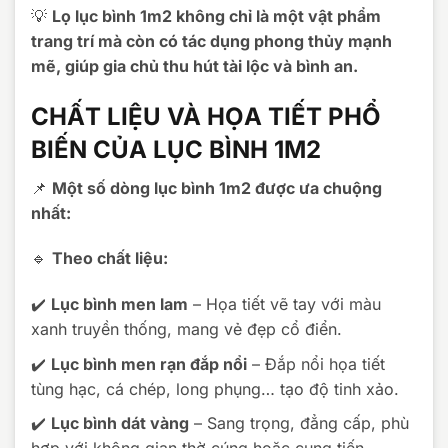
💡
Lọ lục bình 1m2 không chỉ là một vật phẩm
trang trí mà còn có tác dụng phong thủy mạnh
mẽ, giúp gia chủ thu hút tài lộc và bình an.
CHẤT LIỆU VÀ HỌA TIẾT PHỔ
BIẾN CỦA LỤC BÌNH 1M2
📌
Một số dòng lục bình 1m2 được ưa chuộng
nhất:
🔹
Theo chất liệu:
✔️
Lục bình men lam
– Họa tiết vẽ tay với màu
xanh truyền thống, mang vẻ đẹp cổ điển.
✔️
Lục bình men rạn đắp nổi
– Đắp nổi họa tiết
tùng hạc, cá chép, long phụng… tạo độ tinh xảo.
✔️
Lục bình dát vàng
– Sang trọng, đẳng cấp, phù