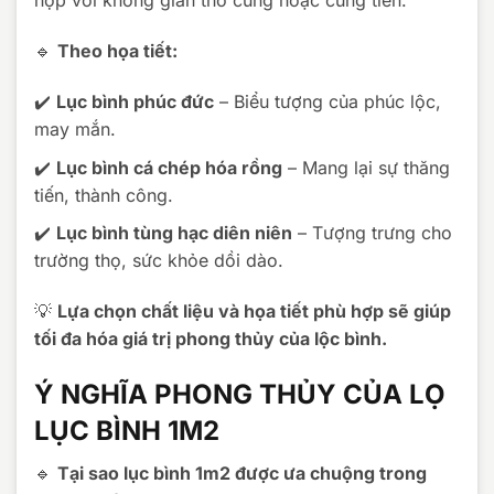
hợp với không gian thờ cúng hoặc cung tiến.
🔹
Theo họa tiết:
✔️
Lục bình phúc đức
– Biểu tượng của phúc lộc,
may mắn.
✔️
Lục bình cá chép hóa rồng
– Mang lại sự thăng
tiến, thành công.
✔️
Lục bình tùng hạc diên niên
– Tượng trưng cho
trường thọ, sức khỏe dồi dào.
💡
Lựa chọn chất liệu và họa tiết phù hợp sẽ giúp
tối đa hóa giá trị phong thủy của lộc bình.
Ý NGHĨA PHONG THỦY CỦA LỌ
LỤC BÌNH 1M2
🔹
Tại sao lục bình 1m2 được ưa chuộng trong