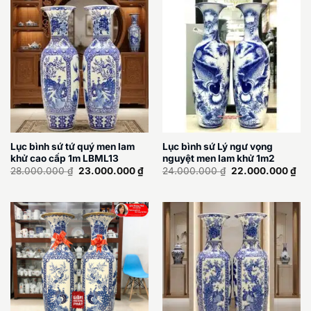
Lục bình sứ tứ quý men lam
Lục bình sứ Lý ngư vọng
khử cao cấp 1m LBML13
nguyệt men lam khử 1m2
Giá
Giá
Giá
Giá
28.000.000
₫
23.000.000
₫
24.000.000
₫
22.000.000
₫
gốc
hiện
gốc
hiệ
là:
tại
là:
tại
28.000.000 ₫.
là:
24.000.000 ₫.
là:
23.000.000 ₫.
22.