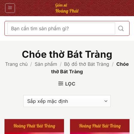
Bỏ
qua
nội
dung
Tìm
kiếm:
Chóe thờ Bát Tràng
Trang chủ
/
Sản phẩm
/
Bộ đồ thờ Bát Tràng
/
Chóe
thờ Bát Tràng
LỌC