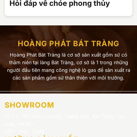
Hỏi đáp về chóe phong thủy
HOÀNG PHÁT BÁT TRÀNG
Hoàng Phát Bát Tràng là cơ sở sản xuất gốm sứ có
thâm niên tại làng Bát Tràng, cơ sở là 1 trong những
người đầu tiên mang công nghệ lò gas để sản xuất ra
các sản phẩm gốm sứ thân thiện với môi trường.
SHOWROOM
Số 21, Phố Gốm (xóm 6), Giang Cao, Bát Tràng, Gia
Lâm, Hà Nội
091 - 848 - 2648