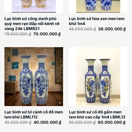
Lục bình sứ công danh phú
Lục bình sứ hoa sen men lam
quý men rạn đắp nổi kênh vẽ
khử 1m4
Giá
Giá
vàng 24k LBMR21
45.000.000
₫
38.000.000
₫
gốc
hiệ
Giá
Giá
78.000.000
₫
70.000.000
₫
là:
tại
gốc
hiện
45.000.000 ₫.
là:
là:
tại
38.
78.000.000 ₫.
là:
70.000.000 ₫.
Lục bình sứ tứ cảnh cổ đồ men
Lục bình sứ cổ đồ gấm men
lam khử LBML112
lam khử cao cấp 1m4 LBML12
Giá
Giá
Giá
Giá
45.000.000
₫
40.000.000
₫
65.000.000
₫
60.000.000
₫
gốc
hiện
gốc
hiệ
là:
tại
là:
tại