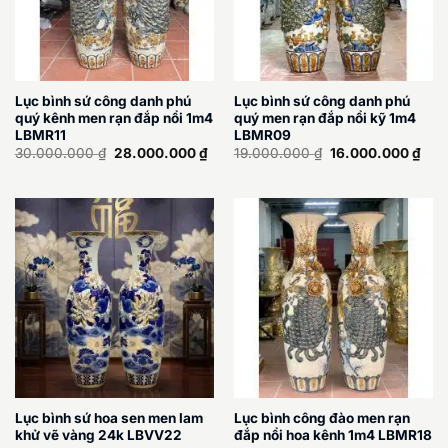
Lục bình sứ công danh phú
Lục bình sứ công danh phú
quý kênh men rạn đắp nổi 1m4
quý men rạn đắp nổi kỹ 1m4
LBMR11
LBMR09
Giá
Giá
Giá
Giá
30.000.000
₫
28.000.000
₫
19.000.000
₫
16.000.000
₫
gốc
hiện
gốc
hiện
là:
tại
là:
tại
30.000.000 ₫.
là:
19.000.000 ₫.
là:
28.000.000 ₫.
16.
Lục bình sứ hoa sen men lam
Lục bình công đào men rạn
khử vẽ vàng 24k LBVV22
đắp nổi hoa kênh 1m4 LBMR18