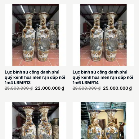
45.000.000 ₫.
là:
65.000.000 ₫.
là:
40.000.000 ₫.
60.
Lục bình sứ công danh phú
Lục bình sứ công danh phú
quý kênh hoa men rạn đắp nổi
quý kênh hoa men rạn đắp nổi
1m4 LBMR13
1m6 LBMR14
Giá
Giá
Giá
Giá
25.000.000
₫
22.000.000
₫
28.000.000
₫
25.000.000
₫
gốc
hiện
gốc
hiệ
là:
tại
là:
tại
25.000.000 ₫.
là:
28.000.000 ₫.
là:
22.000.000 ₫.
25.