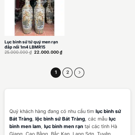
Lục bình sứ tứ quý men rạn
đắp nổi 1m4 LBMR15
Giá
Giá
25.000.000
₫
22.000.000
₫
gốc
hiện
là:
tại
25.000.000 ₫.
là:
22.000.000 ₫.
1
2
Quý khách hàng đang có nhu cầu tìm
lục bình sứ
Bát Tràng
,
lộc bình sứ Bát Tràng
, các mẫu
lục
bình men lam
,
lục bình men rạn
tại các tỉnh Hà
Giang, Cao Bằng, Bắc Kạn, Lạng Sơn, Tuyên