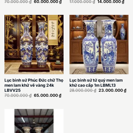
Giá
Giá
Giá
Giá
70.000.000
₫
60.000.000
₫
17.000.000
₫
14.000.000
₫
gốc
hiện
gốc
hiện
là:
tại
là:
tại
70.000.000 ₫.
là:
17.000.000 ₫.
là:
60.000.000 ₫.
14.0
Lục bình sứ Phúc Đức chữ Thọ
Lục bình sứ tứ quý men lam
men lam khử vẽ vàng 24k
khử cao cấp 1m LBML13
Giá
Giá
LBVV25
28.000.000
₫
23.000.000
₫
gốc
hiệ
Giá
Giá
70.000.000
₫
65.000.000
₫
là:
tại
gốc
hiện
28.000.000 ₫.
là:
là:
tại
23.
70.000.000 ₫.
là:
65.000.000 ₫.