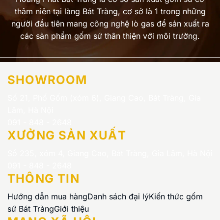
thâm niên tại làng Bát Tràng, cơ sở là 1 trong những
người đầu tiên mang công nghệ lò gas để sản xuất ra
các sản phẩm gốm sứ thân thiện với môi trường.
SHOWROOM
Số 21, Phố Gốm (xóm 6), Giang Cao, Bát Tràng, Gia
Lâm, Hà Nội
091 - 848 - 2648
XƯỞNG SẢN XUẤT
Số 235, xóm 4, Giang Cao, Bát Tràng, Gia Lâm, Hà Nội
091 - 848 - 2648
THÔNG TIN
Hướng dẫn mua hàng
Danh sách đại lý
Kiến thức gốm
sứ Bát Tràng
Giới thiệu