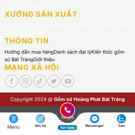
091 - 848 - 2648
XƯỞNG SẢN XUẤT
Số 235, xóm 4, Giang Cao, Bát Tràng, Gia Lâm, Hà Nội
091 - 848 - 2648
THÔNG TIN
Hướng dẫn mua hàng
Danh sách đại lý
Kiến thức gốm
sứ Bát Tràng
Giới thiệu
MẠNG XÃ HỘI
Copyright 2024 @
Gốm sứ Hoàng Phát Bát Tràng
Visa
PayPal
Stripe
MasterCard
Cash
On
liên hệ
Messenger
Zalo
Menu
Copyright 2026 ©
Gốm sứ Hoàng Phát Bát Tràng
Gọi ngay
Delivery