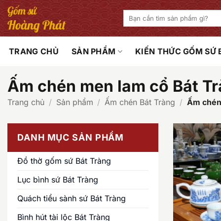
Bỏ
Tìm
qua
kiếm:
nội
dung
TRANG CHỦ
SẢN PHẨM
KIẾN THỨC GỐM SỨ
Ấm chén men lam cổ Bát T
Trang chủ
/
Sản phẩm
/
Ấm chén Bát Tràng
/
Ấm chén 
DANH MỤC SẢN PHẨM
Đồ thờ gốm sứ Bát Tràng
Lục bình sứ Bát Tràng
Quách tiểu sành sứ Bát Tràng
Bình hút tài lộc Bát Tràng