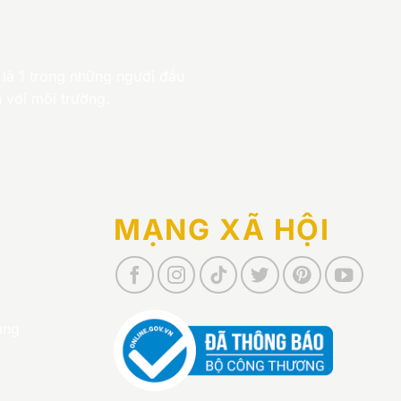
 là 1 trong những người đầu
 với môi trường.
MẠNG XÃ HỘI
àng