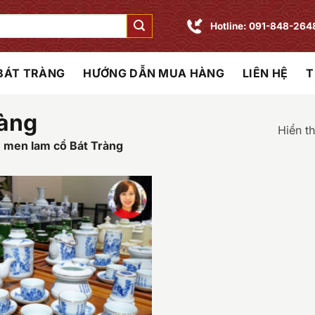
Hotline: 091-848-264
 BÁT TRÀNG
HƯỚNG DẪN MUA HÀNG
LIÊN HỆ
T
ràng
Hiển th
men lam cổ Bát Tràng