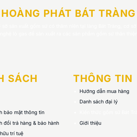
HOÀNG PHÁT BÁT TRÀNG
 sở sản xuất gốm sứ có thâm niên tại làng Bát Tràng, cơ sở
nghệ lò gas để sản xuất ra các sản phẩm gốm sứ thân thiện
H SÁCH
THÔNG TIN
Hướng dẫn mua hàng
Danh sách đại lý
h bảo mật thông tin
Kiến thức gốm sứ Bát Tr
h đổi trả hàng & bảo hành
Giới thiệu
ữu trí tuệ