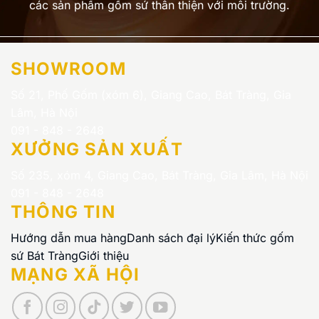
các sản phẩm gốm sứ thân thiện với môi trường.
SHOWROOM
Số 21, Phố Gốm (xóm 6), Giang Cao, Bát Tràng, Gia
Lâm, Hà Nội
091 - 848 - 2648
XƯỞNG SẢN XUẤT
Số 235, xóm 4, Giang Cao, Bát Tràng, Gia Lâm, Hà Nội
091 - 848 - 2648
THÔNG TIN
Hướng dẫn mua hàng
Danh sách đại lý
Kiến thức gốm
sứ Bát Tràng
Giới thiệu
MẠNG XÃ HỘI