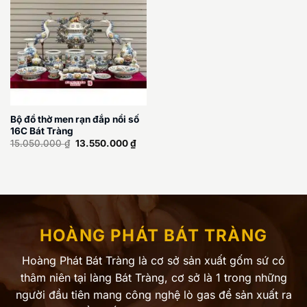
Bộ đồ thờ men rạn đắp nổi số
16C Bát Tràng
Giá
Giá
15.050.000
₫
13.550.000
₫
gốc
hiện
là:
tại
15.050.000 ₫.
là:
13.550.000 ₫.
HOÀNG PHÁT BÁT TRÀNG
Hoàng Phát Bát Tràng là cơ sở sản xuất gốm sứ có
thâm niên tại làng Bát Tràng, cơ sở là 1 trong những
người đầu tiên mang công nghệ lò gas để sản xuất ra