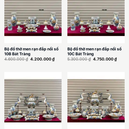
Bộ đồ thờ men rạn đắp nổi số
Bộ đồ thờ men rạn đắp nổi số
10B Bát Tràng
10C Bát Tràng
Giá
Giá
Giá
Giá
4.600.000
₫
4.200.000
₫
5.300.000
₫
4.750.000
₫
gốc
hiện
gốc
hiện
là:
tại
là:
tại
4.600.000 ₫.
là:
5.300.000 ₫.
là:
4.200.000 ₫.
4.750.