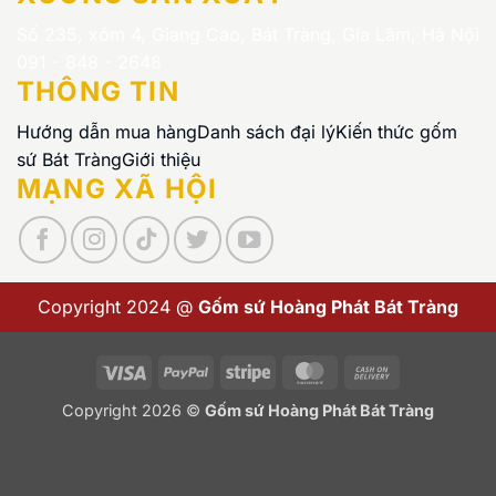
Số 235, xóm 4, Giang Cao, Bát Tràng, Gia Lâm, Hà Nội
091 - 848 - 2648
THÔNG TIN
Hướng dẫn mua hàng
Danh sách đại lý
Kiến thức gốm
sứ Bát Tràng
Giới thiệu
MẠNG XÃ HỘI
Copyright 2024 @
Gốm sứ Hoàng Phát Bát Tràng
Visa
PayPal
Stripe
MasterCard
Cash
On
Copyright 2026 ©
Gốm sứ Hoàng Phát Bát Tràng
Delivery