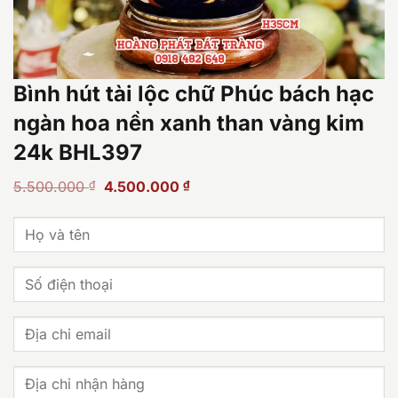
Bình hút tài lộc chữ Phúc bách hạc
ngàn hoa nền xanh than vàng kim
24k BHL397
Giá
Giá
5.500.000
₫
4.500.000
₫
gốc
hiện
là:
tại
5.500.000 ₫.
là:
4.500.000 ₫.