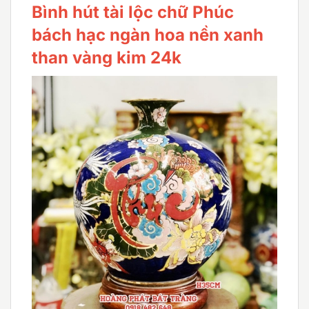
Bình hút tài lộc chữ Phúc
bách hạc ngàn hoa nền xanh
than vàng kim 24k