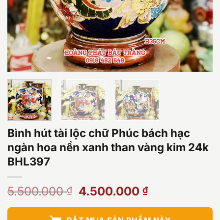
Bình hút tài lộc chữ Phúc bách hạc
ngàn hoa nền xanh than vàng kim 24k
BHL397
Giá
Giá
5.500.000
4.500.000
₫
₫
gốc
hiện
là:
tại