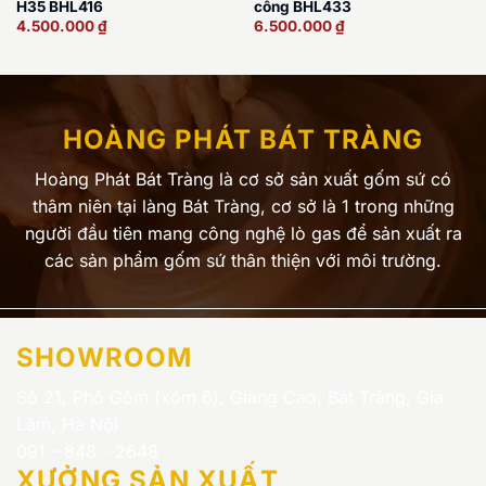
H35 BHL416
công BHL433
4.500.000
₫
6.500.000
₫
HOÀNG PHÁT BÁT TRÀNG
Hoàng Phát Bát Tràng là cơ sở sản xuất gốm sứ có
thâm niên tại làng Bát Tràng, cơ sở là 1 trong những
người đầu tiên mang công nghệ lò gas để sản xuất ra
các sản phẩm gốm sứ thân thiện với môi trường.
SHOWROOM
Số 21, Phố Gốm (xóm 6), Giang Cao, Bát Tràng, Gia
Lâm, Hà Nội
091 - 848 - 2648
XƯỞNG SẢN XUẤT