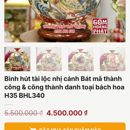
Bình hút tài lộc nhị cảnh Bát mã thành
công & công thành danh toại bách hoa
H35 BHL340
Giá
Giá
5.500.000
4.500.000
₫
₫
gốc
hiện
là:
tại