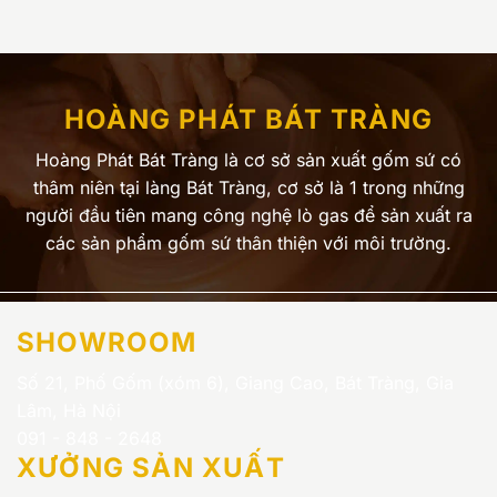
HOÀNG PHÁT BÁT TRÀNG
Hoàng Phát Bát Tràng là cơ sở sản xuất gốm sứ có
thâm niên tại làng Bát Tràng, cơ sở là 1 trong những
người đầu tiên mang công nghệ lò gas để sản xuất ra
các sản phẩm gốm sứ thân thiện với môi trường.
SHOWROOM
Số 21, Phố Gốm (xóm 6), Giang Cao, Bát Tràng, Gia
Lâm, Hà Nội
091 - 848 - 2648
XƯỞNG SẢN XUẤT