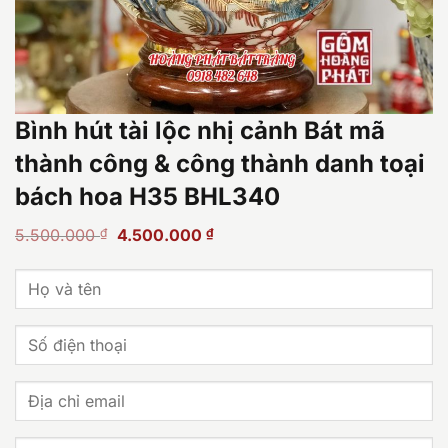
Bình hút tài lộc nhị cảnh Bát mã
thành công & công thành danh toại
bách hoa H35 BHL340
Giá
Giá
5.500.000
₫
4.500.000
₫
gốc
hiện
là:
tại
5.500.000 ₫.
là:
4.500.000 ₫.