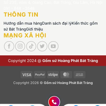
Số 235, xóm 4, Giang Cao, Bát Tràng, Gia Lâm, Hà Nội
091 - 848 - 2648
THÔNG TIN
Hướng dẫn mua hàng
Danh sách đại lý
Kiến thức gốm
sứ Bát Tràng
Giới thiệu
MẠNG XÃ HỘI
Copyright 2024 @
Gốm sứ Hoàng Phát Bát Tràng
Visa
PayPal
Stripe
MasterCard
Cash
On
Copyright 2026 ©
Gốm sứ Hoàng Phát Bát Tràng
Delivery