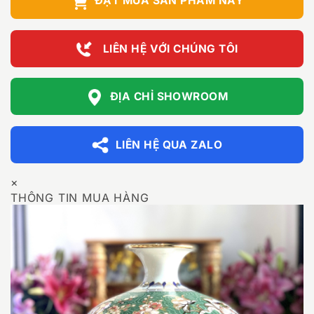
ĐẶT MUA SẢN PHẨM NÀY
LIÊN HỆ VỚI CHÚNG TÔI
ĐỊA CHỈ SHOWROOM
LIÊN HỆ QUA ZALO
×
THÔNG TIN MUA HÀNG