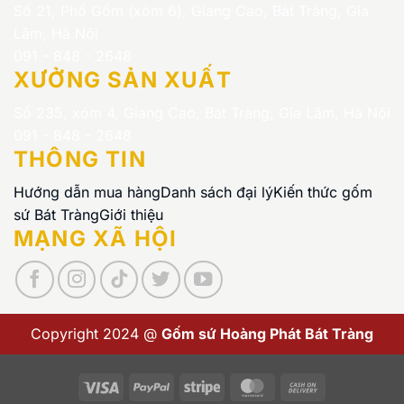
Số 21, Phố Gốm (xóm 6), Giang Cao, Bát Tràng, Gia
Lâm, Hà Nội
091 - 848 - 2648
XƯỞNG SẢN XUẤT
Số 235, xóm 4, Giang Cao, Bát Tràng, Gia Lâm, Hà Nội
091 - 848 - 2648
THÔNG TIN
Hướng dẫn mua hàng
Danh sách đại lý
Kiến thức gốm
sứ Bát Tràng
Giới thiệu
MẠNG XÃ HỘI
Copyright 2024 @
Gốm sứ Hoàng Phát Bát Tràng
Visa
PayPal
Stripe
MasterCard
Cash