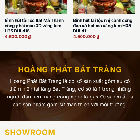
Bình hút tài lộc Bát Mã Thành
Bình hút tài lộc nhị cảnh công
công phối màu 3D vàng kim
đào và bát mã vàng kim H35
H35 BHL416
BHL411
4.500.000
₫
4.500.000
₫
HOÀNG PHÁT BÁT TRÀNG
Hoàng Phát Bát Tràng là cơ sở sản xuất gốm sứ có
thâm niên tại làng Bát Tràng, cơ sở là 1 trong những
người đầu tiên mang công nghệ lò gas để sản xuất ra
các sản phẩm gốm sứ thân thiện với môi trường.
SHOWROOM