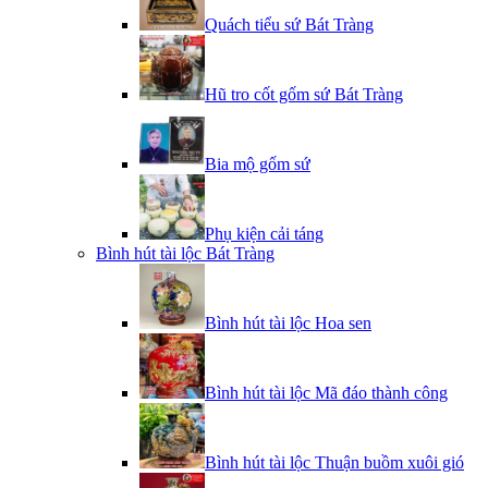
Quách tiểu sứ Bát Tràng
Hũ tro cốt gốm sứ Bát Tràng
Bia mộ gốm sứ
Phụ kiện cải táng
Bình hút tài lộc Bát Tràng
Bình hút tài lộc Hoa sen
Bình hút tài lộc Mã đáo thành công
Bình hút tài lộc Thuận buồm xuôi gió