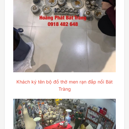
Khách ký tên bộ đồ thờ men rạn đắp nổi Bát
Tràng