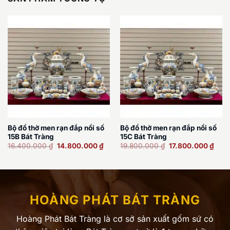
Bộ đồ thờ men rạn đắp nổi số
Bộ đồ thờ men rạn đắp nổi số
15B Bát Tràng
15C Bát Tràng
Giá
Giá
Giá
Giá
16.400.000
₫
14.800.000
₫
19.800.000
₫
17.800.000
₫
gốc
hiện
gốc
hiện
là:
tại
là:
tại
16.400.000 ₫.
là:
19.800.000 ₫.
là:
14.800.000 ₫.
17.8
HOÀNG PHÁT BÁT TRÀNG
Hoàng Phát Bát Tràng là cơ sở sản xuất gốm sứ có