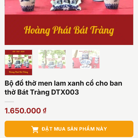
Bộ đồ thờ men lam xanh cổ cho ban
thờ Bát Tràng DTX003
1.650.000
₫
ĐẶT MUA SẢN PHẨM NÀY