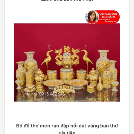
Bộ đồ thờ men rạn đắp nổi dát vàng ban thờ
gia tiên