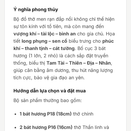
Ý nghĩa phong thủy
Bộ đồ thờ men rạn đắp nổi không chỉ thể hiện
sự tôn kính với tổ tiên, mà còn mang đến
vượng khí – tài lộc – bình an
cho gia chủ. Họa
tiết
long phụng – sen cổ
biểu trưng cho
phúc
khí – thanh tịnh – cát tường
. Bố cục 3 bát
hương (1 lớn, 2 nhỏ) là cách sắp đặt truyền
thống, biểu thị
Tam Tài – Thiên – Địa – Nhân
,
giúp cân bằng âm dương, thu hút năng lượng
tích cực, bảo vệ gia đạo an yên.
Hướng dẫn lựa chọn và đặt mua
Bộ sản phẩm thường bao gồm:
1 bát hương P18 (18cm)
thờ chính
2 bát hương P16 (16cm)
thờ Thần linh và