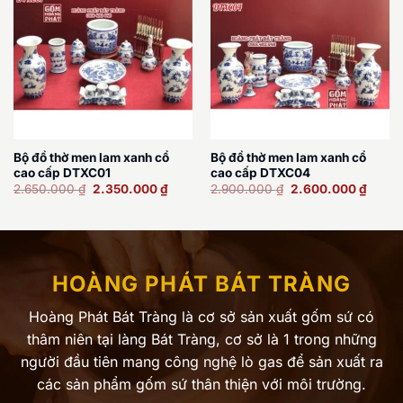
Bộ đồ thờ men lam xanh cổ
Bộ đồ thờ men lam xanh cổ
cao cấp DTXC01
cao cấp DTXC04
Giá
Giá
Giá
Giá
2.650.000
₫
2.350.000
₫
2.900.000
₫
2.600.000
₫
gốc
hiện
gốc
hiện
là:
tại
là:
tại
2.650.000 ₫.
là:
2.900.000 ₫.
là:
2.350.000 ₫.
2.600
HOÀNG PHÁT BÁT TRÀNG
Hoàng Phát Bát Tràng là cơ sở sản xuất gốm sứ có
thâm niên tại làng Bát Tràng, cơ sở là 1 trong những
người đầu tiên mang công nghệ lò gas để sản xuất ra
các sản phẩm gốm sứ thân thiện với môi trường.