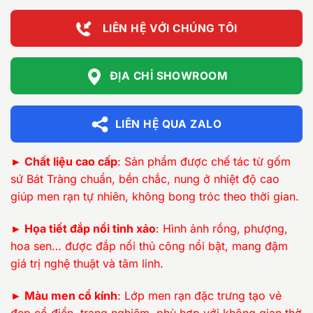
6.000.000 ₫
LIÊN HỆ VỚI CHÚNG TÔI
ĐỊA CHỈ SHOWROOM
LIÊN HỆ QUA ZALO
► Chất liệu cao cấp
: Sản phẩm được chế tác từ gốm
sứ Bát Tràng chuẩn, bền chắc, nung ở nhiệt độ cao
giúp men rạn tự nhiên, không bong tróc theo thời gian.
► Họa tiết đắp nổi tinh xảo
: Hình ảnh rồng, phượng,
hoa sen… được đắp nổi thủ công nổi bật, mang đậm
giá trị nghệ thuật và tâm linh.
► Màu men cổ kính
: Lớp men rạn đặc trưng tạo vẻ
đẹp cổ điển, trang nghiêm, phù hợp với không gian thờ