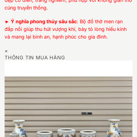
cúng truyền thống.
► Ý nghĩa phong thủy sâu sắc
: Bộ đồ thờ men rạn
đắp nổi giúp thu hút vượng khí, bày tỏ lòng hiếu kính
và mang lại bình an, hạnh phúc cho gia đình.
×
THÔNG TIN MUA HÀNG