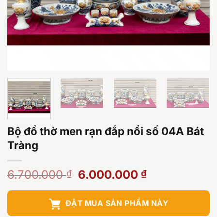
Bộ đồ thờ men rạn đắp nổi số 04A Bát
Tràng
Giá
Giá
6.700.000
6.000.000
₫
₫
gốc
hiện
là:
tại
ĐẶT MUA SẢN PHẨM NÀY
6.700.000 ₫.
là: