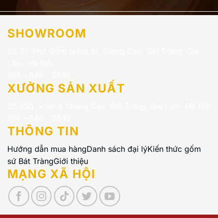
SHOWROOM
Số 21, Phố Gốm (xóm 6), Giang Cao, Bát Tràng, Gia
Lâm, Hà Nội
091 - 848 - 2648
XƯỞNG SẢN XUẤT
Số 235, xóm 4, Giang Cao, Bát Tràng, Gia Lâm, Hà Nội
091 - 848 - 2648
THÔNG TIN
Hướng dẫn mua hàng
Danh sách đại lý
Kiến thức gốm
sứ Bát Tràng
Giới thiệu
MẠNG XÃ HỘI