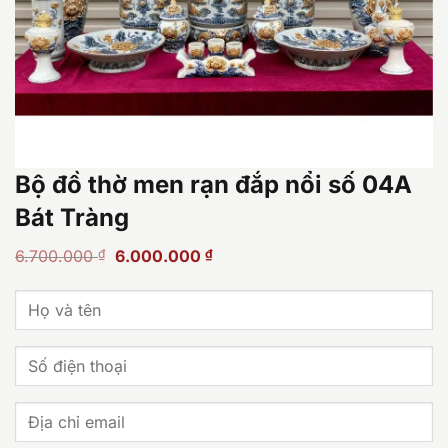
Bộ đồ thờ men rạn đắp nổi số 04A
Bát Tràng
Giá
Giá
6.700.000
₫
6.000.000
₫
gốc
hiện
là:
tại
6.700.000 ₫.
là:
6.000.000 ₫.