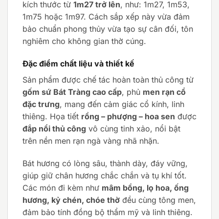
kích thước từ
1m27 trở lên
, như: 1m27, 1m53,
1m75 hoặc 1m97. Cách sắp xếp này vừa đảm
bảo chuẩn phong thủy vừa tạo sự cân đối, tôn
nghiêm cho không gian thờ cúng.
Đặc điểm chất liệu và thiết kế
Sản phẩm được chế tác hoàn toàn thủ công từ
gốm sứ Bát Tràng cao cấp
, phủ
men rạn cổ
đặc trưng
, mang đến cảm giác cổ kính, linh
thiêng. Họa tiết
rồng – phượng – hoa sen
được
đắp nổi thủ công
vô cùng tinh xảo, nổi bật
trên nền men rạn ngà vàng nhã nhặn.
Bát hương có lòng sâu, thành dày, đáy vững,
giúp giữ chân hương chắc chắn và tụ khí tốt.
Các món đi kèm như
mâm bồng, lọ hoa, ống
hương, kỷ chén, chóe thờ
đều cùng tông men,
đảm bảo tính đồng bộ thẩm mỹ và linh thiêng.