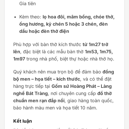
Gia tiên
Kèm theo:
lọ hoa đôi, mâm bồng, chóe thờ,
ống hương, kỷ chén 5 hoặc 3 chén, đèn
dầu hoặc đèn thờ điện
Phù hợp với bàn thờ kích thước
từ 1m27 trở
lên
, đặc biệt là các mẫu bàn thờ
1m53, 1m75,
1m97
trong nhà phố, biệt thự hoặc nhà thờ họ.
Quý khách nên mua trọn bộ để đảm bảo
đồng
bộ men – họa tiết – kích thước
, và có thể đặt
hàng trực tiếp tại
Gốm sứ Hoàng Phát – Làng
nghề Bát Tràng
, nơi chuyên cung cấp
đồ thờ
chuẩn men rạn đắp nổi
, giao hàng toàn quốc,
bảo hành màu men và họa tiết 10 năm.
Kết luận