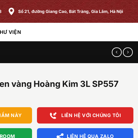
8
Số 21, đường Giang Cao, Bát Tràng, Gia Lâm, Hà Nội
HƯ VIỆN
en vàng Hoàng Kim 3L SP557
HẨM NÀY
LIÊN HỆ VỚI CHÚNG TÔI
WROOM
LIÊN HỆ QUA ZALO