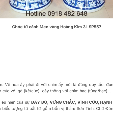
Chóe tứ cảnh Men vàng Hoàng Kim 3L SP557
him. Vẽ hoa ấy phải đi với chim ấy mới là đúng quy tắc, đ
 cúc với gà (kê/cúc), cây thông với chim hạc (tùng/hạc)…
iểu hiện của sự
ĐẦY ĐỦ, VỮNG CHẮC, VĨNH CỬU, HẠNH
 biểu tượng tứ bất tử gồm bốn vị thần: Sơn Tinh, Chử Đồ