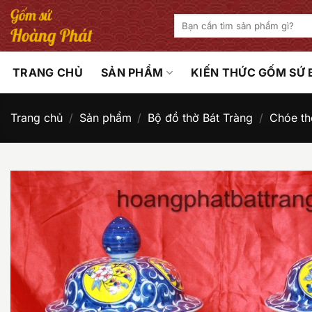
Bỏ
Tìm
qua
kiếm:
nội
dung
TRANG CHỦ
SẢN PHẨM
KIẾN THỨC GỐM SỨ
Trang chủ
/
Sản phẩm
/
Bộ đồ thờ Bát Tràng
/
Chóe th