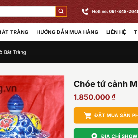
Hotline: 091-848-264
 BÁT TRÀNG
HƯỚNG DẪN MUA HÀNG
LIÊN HỆ
T
ờ Bát Tràng
Chóe tứ cảnh M
1.850.000
₫
ĐẶT MUA SẢN P
ĐỊA CHỈ SHO