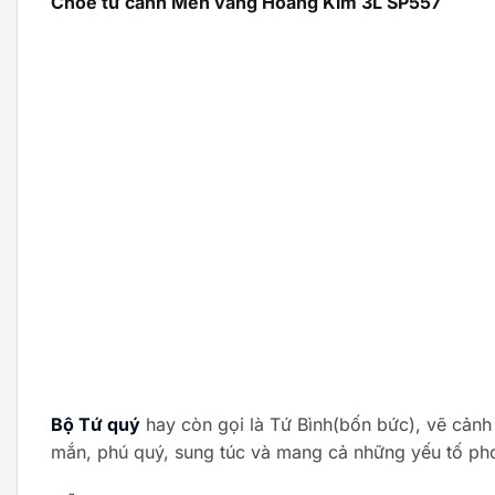
Chóe tứ cảnh Men vàng Hoàng Kim 3L SP557
Bộ Tứ quý
hay còn gọi là Tứ Bình(bốn bức), vẽ cảnh
mắn, phú quý, sung túc và mang cả những yếu tố pho