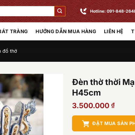
Hotline: 091-848-264
 BÁT TRÀNG
HƯỚNG DẪN MUA HÀNG
LIÊN HỆ
T
n đồ thờ
Đèn thờ thời Mạ
H45cm
3.500.000
₫
ĐẶT MUA SẢN P