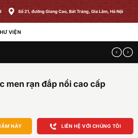
8
Số 21, đường Giang Cao, Bát Tràng, Gia Lâm, Hà Nội
HƯ VIỆN
c men rạn đắp nổi cao cấp
HẨM NÀY
LIÊN HỆ VỚI CHÚNG TÔI