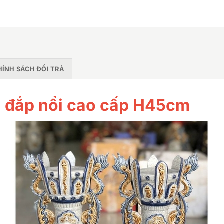
HÍNH SÁCH ĐỔI TRẢ
n đắp nổi cao cấp H45cm