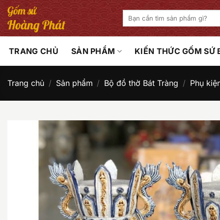
Bỏ
Tìm
qua
kiếm:
nội
dung
TRANG CHỦ
SẢN PHẨM
KIẾN THỨC GỐM SỨ
Trang chủ
/
Sản phẩm
/
Bộ đồ thờ Bát Tràng
/
Phụ kiệ