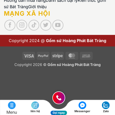
Hướng dẫn mua hàng
Danh sách đại lý
Kiến thức gốm
sứ Bát Tràng
Giới thiệu
MẠNG XÃ HỘI
Copyright 2024 @
Gốm sứ Hoàng Phát Bát Tràng
Visa
PayPal
Stripe
MasterCard
Cash
On
Copyright 2026 ©
Gốm sứ Hoàng Phát Bát Tràng
Delivery
liên hệ
Messenger
Zalo
Menu
Gọi ngay