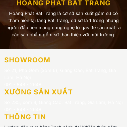
HOÀNG PHÁT BÁT TRÀNG
Hoàng Phát Bát Tràng là cơ sở sản xuất gốm sứ có
thâm niên tại làng Bát Tràng, cơ sở là 1 trong những
người đầu tiên mang công nghệ lò gas để sản xuất ra
các sản phẩm gốm sứ thân thiện với môi trường.
SHOWROOM
Số 21, Phố Gốm (xóm 6), Giang Cao, Bát Tràng, Gia
Lâm, Hà Nội
091 - 848 - 2648
XƯỞNG SẢN XUẤT
Số 235, xóm 4, Giang Cao, Bát Tràng, Gia Lâm, Hà Nội
091 - 848 - 2648
THÔNG TIN