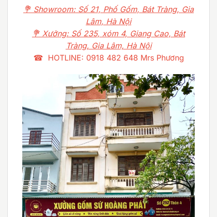
💐 Showroom: Số 21, Phố Gốm, Bát Tràng, Gia
Lâm, Hà Nội
💐 Xưởng: Số 235, xóm 4, Giang Cao, Bát
Tràng, Gia Lâm, Hà Nội
☎ HOTLINE: 0918 482 648 Mrs Phương