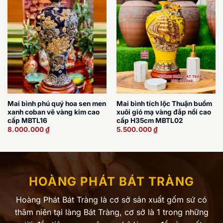
Mai bình phú quý hoa sen men
Mai bình tích lộc Thuận buồm
xanh coban vẽ vàng kim cao
xuôi gió mạ vàng đắp nổi cao
cấp MBTL16
cấp H35cm MBTL02
8.000.000
₫
5.500.000
₫
HOÀNG PHÁT BÁT TRÀNG
Hoàng Phát Bát Tràng là cơ sở sản xuất gốm sứ có
thâm niên tại làng Bát Tràng, cơ sở là 1 trong những