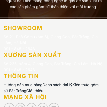
người đầu tiên mang công nghệ lò gas để sản xuất ra
các sản phẩm gốm sứ thân thiện với môi trường.
SHOWROOM
Số 21, Phố Gốm (xóm 6), Giang Cao, Bát Tràng, Gia
Lâm, Hà Nội
091 - 848 - 2648
XƯỞNG SẢN XUẤT
Số 235, xóm 4, Giang Cao, Bát Tràng, Gia Lâm, Hà Nội
091 - 848 - 2648
THÔNG TIN
Hướng dẫn mua hàng
Danh sách đại lý
Kiến thức gốm
sứ Bát Tràng
Giới thiệu
MẠNG XÃ HỘI