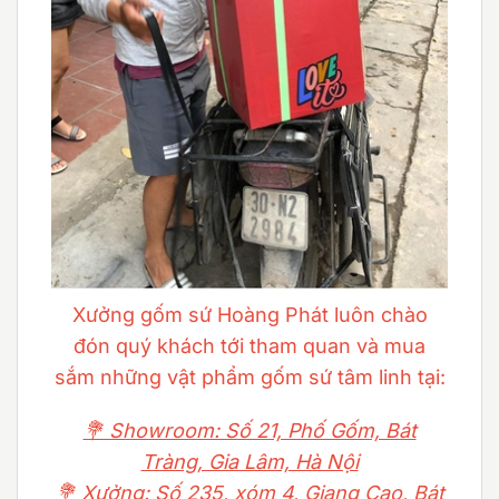
Xưởng gốm sứ Hoàng Phát luôn chào
đón quý khách tới tham quan và mua
sắm những vật phẩm gốm sứ tâm linh tại:
💐 Showroom: Số 21, Phố Gốm, Bát
Tràng, Gia Lâm, Hà Nội
💐 Xưởng: Số 235, xóm 4, Giang Cao, Bát