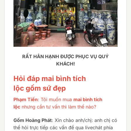
RẤT HÂN HẠNH ĐƯỢC PHỤC VỤ QUÝ
KHÁCH!
Hỏi đáp mai bình tích
lộc gốm sứ đẹp
Phạm Tiến
: Tôi muốn mua
mai bình tích
lộc
nhưng cần tư vấn thì làm thế nào?
Gốm Hoàng Phát
: Xin chào anh/chị: anh chị có
thể hỏi trực tiếp các vấn đề qua livechát phía