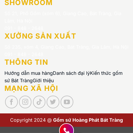
SHOWROOM
Số 21, Phố Gốm (xóm 6), Giang Cao, Bát Tràng, Gia
Lâm, Hà Nội
091 - 848 - 2648
XƯỞNG SẢN XUẤT
Số 235, xóm 4, Giang Cao, Bát Tràng, Gia Lâm, Hà Nội
091 - 848 - 2648
THÔNG TIN
Hướng dẫn mua hàng
Danh sách đại lý
Kiến thức gốm
sứ Bát Tràng
Giới thiệu
MẠNG XÃ HỘI
Copyright 2024 @
Gốm sứ Hoàng Phát Bát Tràng