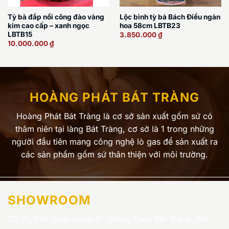
Tỳ bà đắp nổi công đào vàng
Lộc bình tỳ bà Bách Điểu ngàn
kim cao cấp – xanh ngọc
hoa 58cm LBTB23
LBTB15
3.850.000
₫
10.000.000
₫
HOÀNG PHÁT BÁT TRÀNG
Hoàng Phát Bát Tràng là cơ sở sản xuất gốm sứ có
thâm niên tại làng Bát Tràng, cơ sở là 1 trong những
người đầu tiên mang công nghệ lò gas để sản xuất ra
các sản phẩm gốm sứ thân thiện với môi trường.
SHOWROOM
Số 21, Phố Gốm (xóm 6), Giang Cao, Bát Tràng, Gia