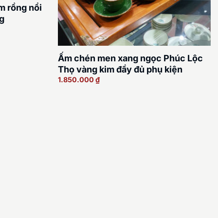
m rồng nổi
g
Ấm chén men xang ngọc Phúc Lộc
Thọ vàng kim đầy đủ phụ kiện
1.850.000
₫