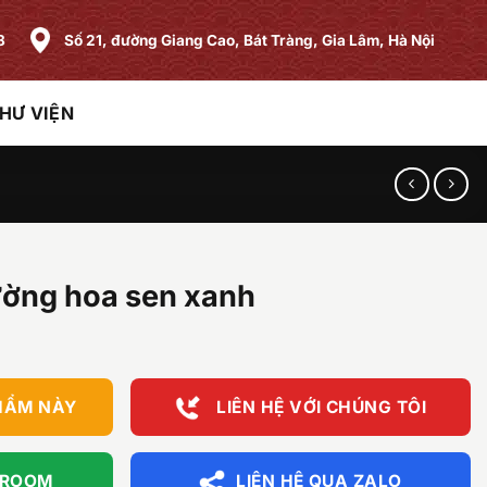
8
Số 21, đường Giang Cao, Bát Tràng, Gia Lâm, Hà Nội
HƯ VIỆN
ờng hoa sen xanh
HẨM NÀY
LIÊN HỆ VỚI CHÚNG TÔI
WROOM
LIÊN HỆ QUA ZALO