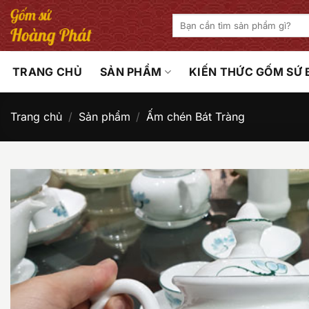
Bỏ
Tìm
qua
kiếm:
nội
dung
TRANG CHỦ
SẢN PHẨM
KIẾN THỨC GỐM SỨ
Trang chủ
/
Sản phẩm
/
Ấm chén Bát Tràng