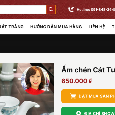
Hotline: 091-848-264
 BÁT TRÀNG
HƯỚNG DẪN MUA HÀNG
LIÊN HỆ
T
Ấm chén Cát Tư
650.000
₫
ĐẶT MUA SẢN P
ĐỊA CHỈ SHO