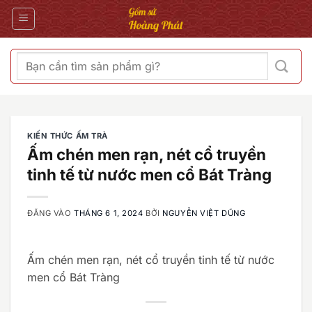
Bỏ
qua
nội
dung
Tìm
kiếm:
KIẾN THỨC ẤM TRÀ
Ấm chén men rạn, nét cổ truyền
tinh tế từ nước men cổ Bát Tràng
ĐĂNG VÀO
THÁNG 6 1, 2024
BỞI
NGUYỄN VIỆT DŨNG
Ấm chén men rạn, nét cổ truyền tinh tế từ nước
men cổ Bát Tràng