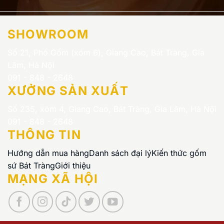
SHOWROOM
Số 21, Phố Gốm (xóm 6), Giang Cao, Bát Tràng, Gia
Lâm, Hà Nội
091 - 848 - 2648
XƯỞNG SẢN XUẤT
Số 235, xóm 4, Giang Cao, Bát Tràng, Gia Lâm, Hà Nội
091 - 848 - 2648
THÔNG TIN
Hướng dẫn mua hàng
Danh sách đại lý
Kiến thức gốm
sứ Bát Tràng
Giới thiệu
MẠNG XÃ HỘI