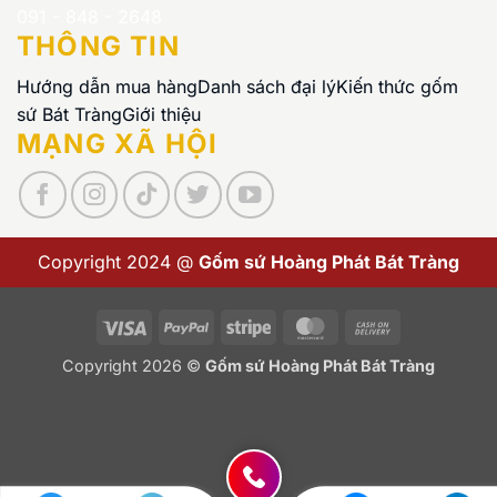
091 - 848 - 2648
THÔNG TIN
Hướng dẫn mua hàng
Danh sách đại lý
Kiến thức gốm
sứ Bát Tràng
Giới thiệu
MẠNG XÃ HỘI
Copyright 2024 @
Gốm sứ Hoàng Phát Bát Tràng
Visa
PayPal
Stripe
MasterCard
Cash
On
Copyright 2026 ©
Gốm sứ Hoàng Phát Bát Tràng
Delivery