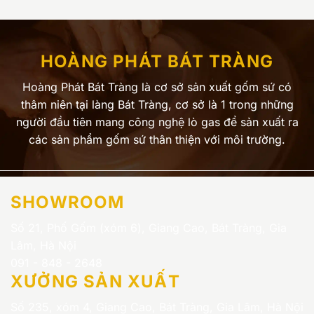
HOÀNG PHÁT BÁT TRÀNG
Hoàng Phát Bát Tràng là cơ sở sản xuất gốm sứ có
thâm niên tại làng Bát Tràng, cơ sở là 1 trong những
người đầu tiên mang công nghệ lò gas để sản xuất ra
các sản phẩm gốm sứ thân thiện với môi trường.
SHOWROOM
Số 21, Phố Gốm (xóm 6), Giang Cao, Bát Tràng, Gia
Lâm, Hà Nội
091 - 848 - 2648
XƯỞNG SẢN XUẤT
Số 235, xóm 4, Giang Cao, Bát Tràng, Gia Lâm, Hà Nội