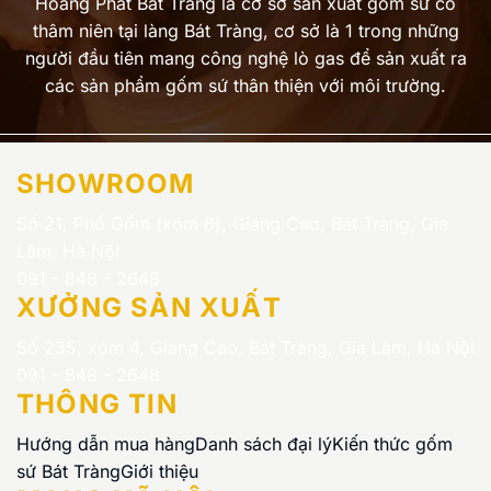
Hoàng Phát Bát Tràng là cơ sở sản xuất gốm sứ có
thâm niên tại làng Bát Tràng, cơ sở là 1 trong những
người đầu tiên mang công nghệ lò gas để sản xuất ra
các sản phẩm gốm sứ thân thiện với môi trường.
SHOWROOM
Số 21, Phố Gốm (xóm 6), Giang Cao, Bát Tràng, Gia
Lâm, Hà Nội
091 - 848 - 2648
XƯỞNG SẢN XUẤT
Số 235, xóm 4, Giang Cao, Bát Tràng, Gia Lâm, Hà Nội
091 - 848 - 2648
THÔNG TIN
Hướng dẫn mua hàng
Danh sách đại lý
Kiến thức gốm
sứ Bát Tràng
Giới thiệu