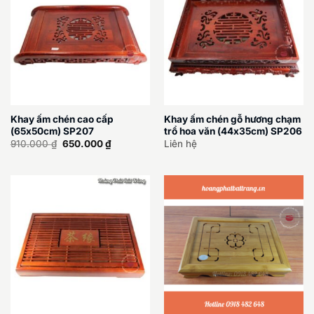
Khay ấm chén cao cấp
Khay ấm chén gỗ hương chạm
(65x50cm) SP207
trổ hoa văn (44x35cm) SP206
Giá
Giá
910.000
₫
650.000
₫
Liên hệ
gốc
hiện
là:
tại
910.000 ₫.
là:
650.000 ₫.