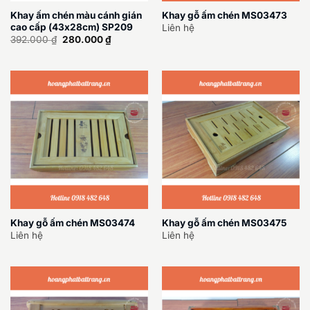
Khay ấm chén màu cánh gián
Khay gỗ ấm chén MS03473
cao cấp (43x28cm) SP209
Liên hệ
Giá
Giá
392.000
₫
280.000
₫
gốc
hiện
là:
tại
392.000 ₫.
là:
280.000 ₫.
Khay gỗ ấm chén MS03474
Khay gỗ ấm chén MS03475
Liên hệ
Liên hệ