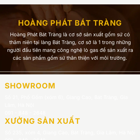
HOÀNG PHÁT BÁT TRÀNG
Hoàng Phát Bát Tràng là cơ sở sản xuất gốm sứ có
thâm niên tại làng Bát Tràng, cơ sở là 1 trong những
người đầu tiên mang công nghệ lò gas để sản xuất ra
các sản phẩm gốm sứ thân thiện với môi trường.
SHOWROOM
Số 21, Phố Gốm (xóm 6), Giang Cao, Bát Tràng, Gia
Lâm, Hà Nội
091 - 848 - 2648
XƯỞNG SẢN XUẤT
Số 235, xóm 4, Giang Cao, Bát Tràng, Gia Lâm, Hà Nội