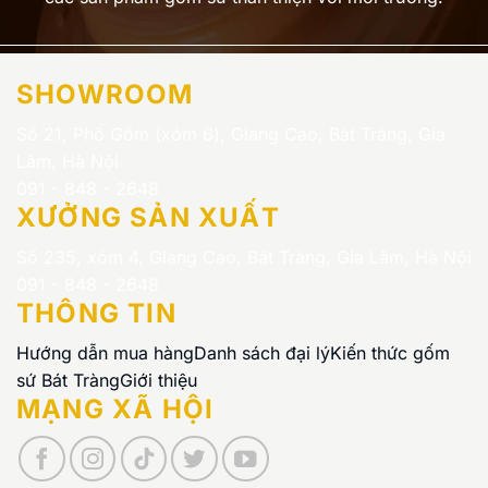
SHOWROOM
Số 21, Phố Gốm (xóm 6), Giang Cao, Bát Tràng, Gia
Lâm, Hà Nội
091 - 848 - 2648
XƯỞNG SẢN XUẤT
Số 235, xóm 4, Giang Cao, Bát Tràng, Gia Lâm, Hà Nội
091 - 848 - 2648
THÔNG TIN
Hướng dẫn mua hàng
Danh sách đại lý
Kiến thức gốm
sứ Bát Tràng
Giới thiệu
MẠNG XÃ HỘI