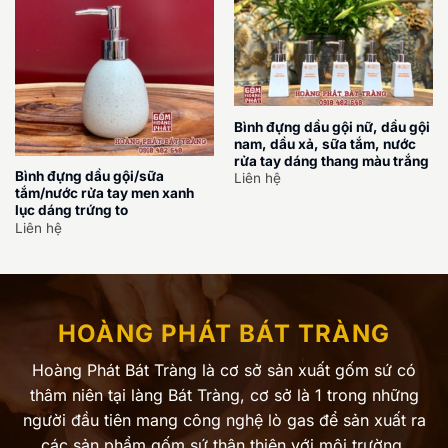
Bình đựng dầu gội nữ, dầu gội
nam, dầu xả, sữa tắm, nước
rửa tay dáng thang màu trắng
Bình đựng dầu gội/sữa
Liên hệ
tắm/nước rửa tay men xanh
lục dáng trứng to
Liên hệ
HOÀNG PHÁT BÁT TRÀNG
Hoàng Phát Bát Tràng là cơ sở sản xuất gốm sứ có
thâm niên tại làng Bát Tràng, cơ sở là 1 trong những
người đầu tiên mang công nghệ lò gas để sản xuất ra
các sản phẩm gốm sứ thân thiện với môi trường.