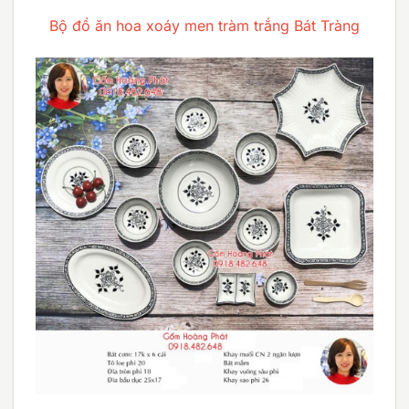
Bộ đồ ăn hoa xoáy men tràm trắng Bát Tràng