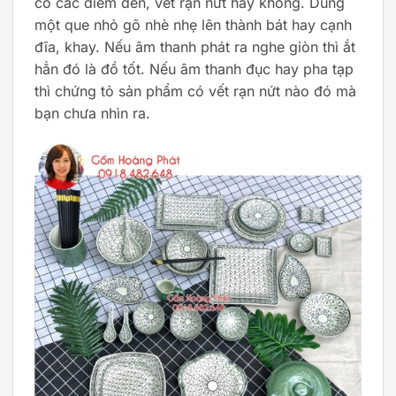
có các điểm đen, vết rạn nứt hay không. Dùng
một que nhỏ gõ nhè nhẹ lên thành bát hay cạnh
đĩa, khay. Nếu âm thanh phát ra nghe giòn thì ắt
hẳn đó là đồ tốt. Nếu âm thanh đục hay pha tạp
thì chứng tỏ sản phẩm có vết rạn nứt nào đó mà
bạn chưa nhìn ra.