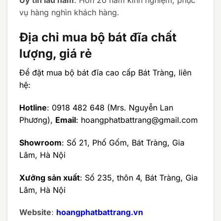
Uy tín lâu năm
: Hơn 20 năm kinh nghiệm, phục
vụ hàng nghìn khách hàng.
Địa chỉ mua bộ bát đĩa chất
lượng, giá rẻ
Để đặt mua bộ bát đĩa cao cấp Bát Tràng, liên
hệ:
Hotline
: 0918 482 648 (Mrs. Nguyễn Lan
Phương),
Email
: hoangphatbattrang@gmail.com
Showroom
: Số 21, Phố Gốm, Bát Tràng, Gia
Lâm, Hà Nội
Xưởng sản xuất
: Số 235, thôn 4, Bát Tràng, Gia
Lâm, Hà Nội
Website
:
hoangphatbattrang.vn