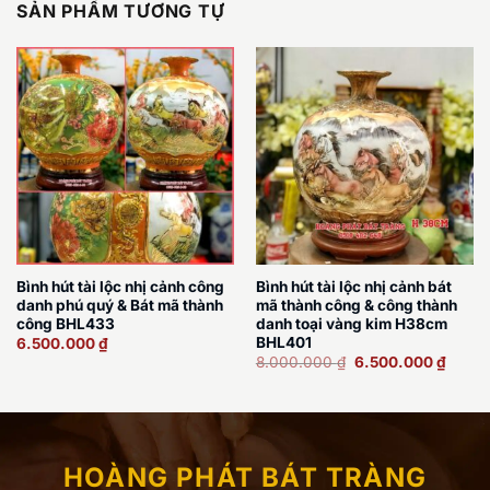
SẢN PHẨM TƯƠNG TỰ
Bình hút tài lộc nhị cảnh công
Bình hút tài lộc nhị cảnh bát
danh phú quý & Bát mã thành
mã thành công & công thành
công BHL433
danh toại vàng kim H38cm
BHL401
6.500.000
₫
Giá
Giá
8.000.000
₫
6.500.000
₫
gốc
hiện
là:
tại
8.000.000 ₫.
là:
6.500
HOÀNG PHÁT BÁT TRÀNG