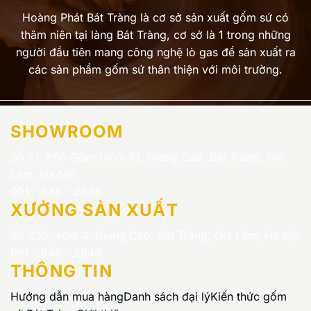
Hoàng Phát Bát Tràng là cơ sở sản xuất gốm sứ có
thâm niên tại làng Bát Tràng, cơ sở là 1 trong những
người đầu tiên mang công nghệ lò gas để sản xuất ra
các sản phẩm gốm sứ thân thiện với môi trường.
SHOWROOM
Số 21, Phố Gốm (xóm 6), Giang Cao, Bát Tràng, Gia
Lâm, Hà Nội
091 - 848 - 2648
XƯỞNG SẢN XUẤT
Số 235, xóm 4, Giang Cao, Bát Tràng, Gia Lâm, Hà Nội
091 - 848 - 2648
THÔNG TIN
Hướng dẫn mua hàng
Danh sách đại lý
Kiến thức gốm