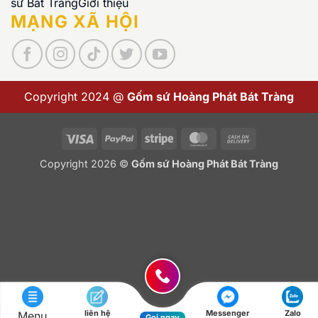
sứ Bát Tràng
Giới thiệu
MẠNG XÃ HỘI
Copyright 2024 @
Gốm sứ Hoàng Phát Bát Tràng
Visa
PayPal
Stripe
MasterCard
Cash
On
Copyright 2026 ©
Gốm sứ Hoàng Phát Bát Tràng
Delivery
liên hệ
Messenger
Zalo
Menu
Gọi ngay