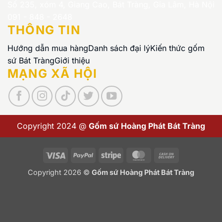
Số 235, xóm 4, Giang Cao, Bát Tràng, Gia Lâm, Hà Nội
091 - 848 - 2648
THÔNG TIN
Hướng dẫn mua hàng
Danh sách đại lý
Kiến thức gốm
sứ Bát Tràng
Giới thiệu
MẠNG XÃ HỘI
Copyright 2024 @
Gốm sứ Hoàng Phát Bát Tràng
Visa
PayPal
Stripe
MasterCard
Cash
On
Copyright 2026 ©
Gốm sứ Hoàng Phát Bát Tràng
Delivery