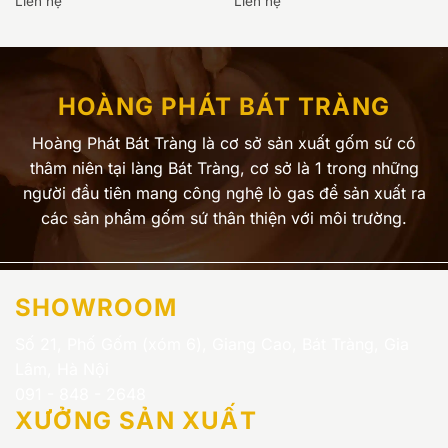
Liên hệ
Liên hệ
HOÀNG PHÁT BÁT TRÀNG
Hoàng Phát Bát Tràng là cơ sở sản xuất gốm sứ có
thâm niên tại làng Bát Tràng, cơ sở là 1 trong những
người đầu tiên mang công nghệ lò gas để sản xuất ra
các sản phẩm gốm sứ thân thiện với môi trường.
SHOWROOM
Số 21, Phố Gốm (xóm 6), Giang Cao, Bát Tràng, Gia
Lâm, Hà Nội
091 - 848 - 2648
XƯỞNG SẢN XUẤT