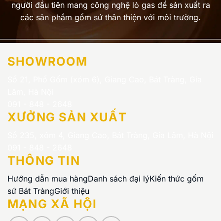
người đầu tiên mang công nghệ lò gas để sản xuất ra
các sản phẩm gốm sứ thân thiện với môi trường.
SHOWROOM
Số 21, Phố Gốm (xóm 6), Giang Cao, Bát Tràng, Gia
Lâm, Hà Nội
091 - 848 - 2648
XƯỞNG SẢN XUẤT
Số 235, xóm 4, Giang Cao, Bát Tràng, Gia Lâm, Hà Nội
091 - 848 - 2648
THÔNG TIN
Hướng dẫn mua hàng
Danh sách đại lý
Kiến thức gốm
sứ Bát Tràng
Giới thiệu
MẠNG XÃ HỘI