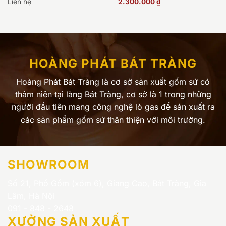
Liên hệ
2.300.000
₫
HOÀNG PHÁT BÁT TRÀNG
Hoàng Phát Bát Tràng là cơ sở sản xuất gốm sứ có
thâm niên tại làng Bát Tràng, cơ sở là 1 trong những
người đầu tiên mang công nghệ lò gas để sản xuất ra
các sản phẩm gốm sứ thân thiện với môi trường.
SHOWROOM
Số 21, Phố Gốm (xóm 6), Giang Cao, Bát Tràng, Gia
Lâm, Hà Nội
091 - 848 - 2648
XƯỞNG SẢN XUẤT