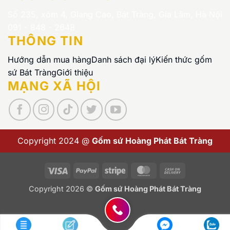
Số 235, xóm 4, Giang Cao, Bát Tràng, Gia Lâm, Hà Nội
091 - 848 - 2648
THÔNG TIN
Hướng dẫn mua hàng
Danh sách đại lý
Kiến thức gốm
sứ Bát Tràng
Giới thiệu
MẠNG XÃ HỘI
Copyright 2024 @
Gốm sứ Hoàng Phát Bát Tràng
Visa
PayPal
Stripe
MasterCard
Cash
On
Copyright 2026 ©
Gốm sứ Hoàng Phát Bát Tràng
Delivery