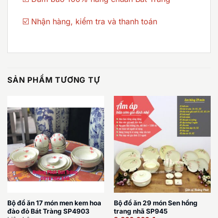
☑️ Nhận hàng, kiểm tra và thanh toán
SẢN PHẨM TƯƠNG TỰ
Bộ đồ ăn 17 món men kem hoa
Bộ đồ ăn 29 món Sen hồng
đào đỏ Bát Tràng SP4903
trang nhã SP945