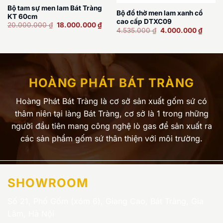
Bộ tam sự men lam Bát Tràng
Bộ đồ thờ men lam xanh cổ
KT 60cm
cao cấp DTXC09
Giá
Giá
20.000.000
₫
18.000.000
₫
Giá
Giá
4.535.000
₫
4.000.000
₫
gốc
hiện
gốc
hiện
là:
tại
là:
tại
20.000.000 ₫.
là:
4.535.000 ₫.
là:
18.000.000 ₫.
4.000
HOÀNG PHÁT BÁT TRÀNG
Hoàng Phát Bát Tràng là cơ sở sản xuất gốm sứ có
thâm niên tại làng Bát Tràng, cơ sở là 1 trong những
người đầu tiên mang công nghệ lò gas để sản xuất ra
các sản phẩm gốm sứ thân thiện với môi trường.
SHOWROOM
Số 21, Phố Gốm (xóm 6), Giang Cao, Bát Tràng, Gia
Lâm, Hà Nội