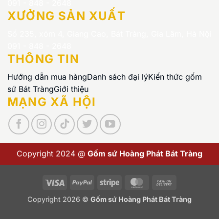
091 - 848 - 2648
XƯỞNG SẢN XUẤT
Số 235, xóm 4, Giang Cao, Bát Tràng, Gia Lâm, Hà Nội
091 - 848 - 2648
THÔNG TIN
Hướng dẫn mua hàng
Danh sách đại lý
Kiến thức gốm
sứ Bát Tràng
Giới thiệu
MẠNG XÃ HỘI
Copyright 2024 @
Gốm sứ Hoàng Phát Bát Tràng
Visa
PayPal
Stripe
MasterCard
Cash
On
Copyright 2026 ©
Gốm sứ Hoàng Phát Bát Tràng
Delivery