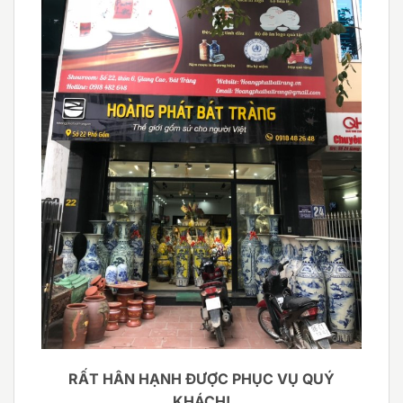
RẤT HÂN HẠNH ĐƯỢC PHỤC VỤ QUÝ
KHÁCH!