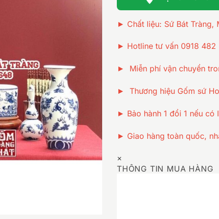
► Chất liệu: Sứ Bát Tràng,
► Hotline tư vấn 0918 482
► Miễn phí vận chuyển tro
► Thương hiệu Gốm sứ Hoà
► Bảo hành 1 đổi 1 nếu có l
► Giao hàng toàn quốc, nh
×
THÔNG TIN MUA HÀNG