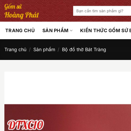
Bỏ
Tìm
qua
kiếm:
nội
dung
TRANG CHỦ
SẢN PHẨM
KIẾN THỨC GỐM SỨ
Trang chủ
/
Sản phẩm
/
Bộ đồ thờ Bát Tràng