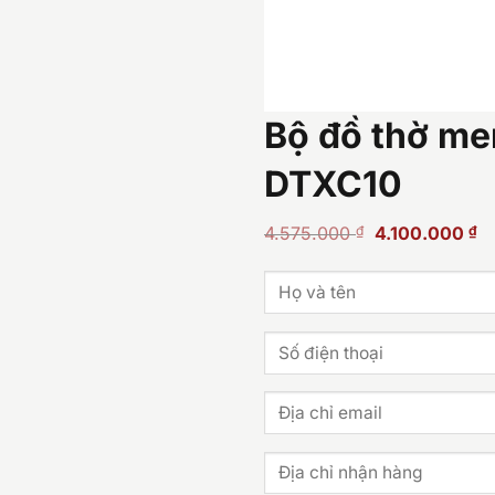
Bộ đồ thờ me
DTXC10
Giá
Gi
4.575.000
₫
4.100.000
₫
gốc
hi
là:
tạ
4.575.000 ₫.
là
4.