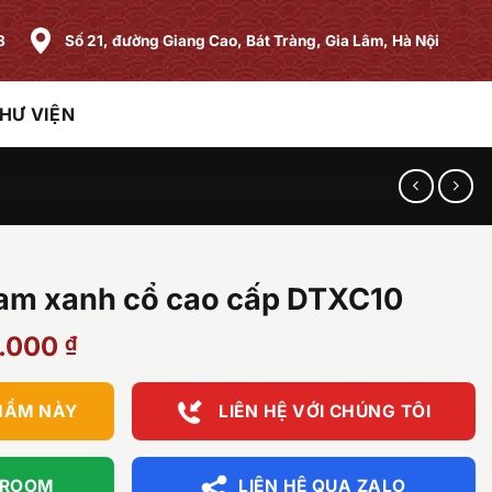
8
Số 21, đường Giang Cao, Bát Tràng, Gia Lâm, Hà Nội
HƯ VIỆN
lam xanh cổ cao cấp DTXC10
Giá
0.000
₫
hiện
tại
HẨM NÀY
LIÊN HỆ VỚI CHÚNG TÔI
.000 ₫.
là:
4.100.000 ₫.
WROOM
LIÊN HỆ QUA ZALO