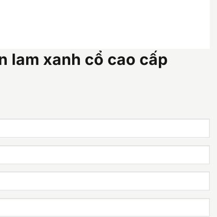
n lam xanh cổ cao cấp
á
ện
i
:
100.000 ₫.