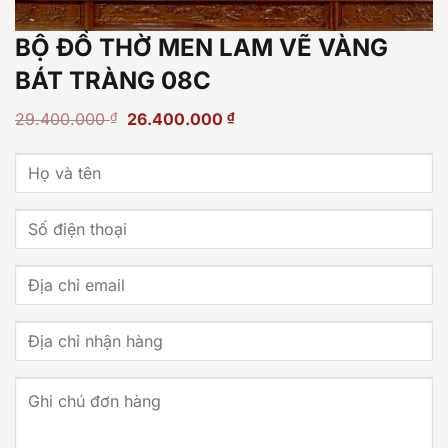
BỘ ĐỒ THỜ MEN LAM VẼ VÀNG
BÁT TRÀNG 08C
Giá
Giá
29.400.000
₫
26.400.000
₫
gốc
hiện
là:
tại
29.400.000 ₫.
là:
26.400.000 ₫.