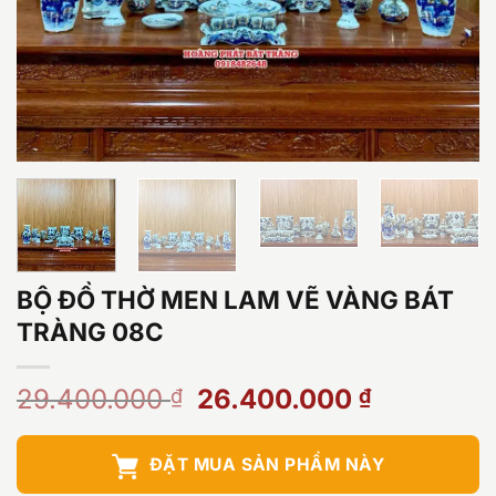
BỘ ĐỒ THỜ MEN LAM VẼ VÀNG BÁT
TRÀNG 08C
Giá
Giá
29.400.000
26.400.000
₫
₫
gốc
hiện
là:
tại
ĐẶT MUA SẢN PHẨM NÀY
29.400.000 ₫.
là: