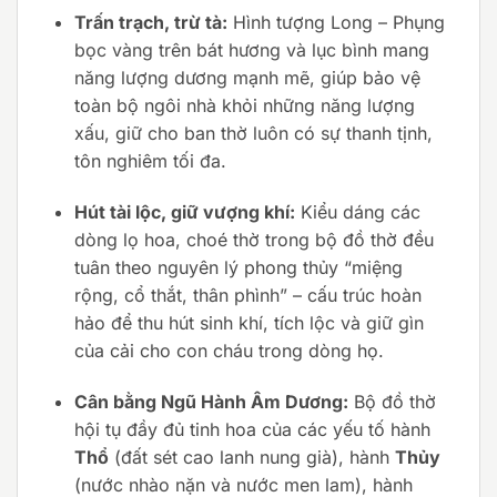
Trấn trạch, trừ tà:
Hình tượng Long – Phụng
bọc vàng trên bát hương và lục bình mang
năng lượng dương mạnh mẽ, giúp bảo vệ
toàn bộ ngôi nhà khỏi những năng lượng
xấu, giữ cho ban thờ luôn có sự thanh tịnh,
tôn nghiêm tối đa.
Hút tài lộc, giữ vượng khí:
Kiểu dáng các
dòng lọ hoa, choé thờ trong bộ đồ thờ đều
tuân theo nguyên lý phong thủy “miệng
rộng, cổ thắt, thân phình” – cấu trúc hoàn
hảo để thu hút sinh khí, tích lộc và giữ gìn
của cải cho con cháu trong dòng họ.
Cân bằng Ngũ Hành Âm Dương:
Bộ đồ thờ
hội tụ đầy đủ tinh hoa của các yếu tố hành
Thổ
(đất sét cao lanh nung già), hành
Thủy
(nước nhào nặn và nước men lam), hành