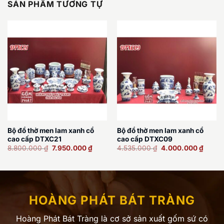
SẢN PHẨM TƯƠNG TỰ
Bộ đồ thờ men lam xanh cổ
Bộ đồ thờ men lam xanh cổ
cao cấp DTXC21
cao cấp DTXC09
Giá
Giá
Giá
Giá
8.800.000
₫
7.950.000
₫
4.535.000
₫
4.000.000
₫
gốc
hiện
gốc
hiện
là:
tại
là:
tại
8.800.000 ₫.
là:
4.535.000 ₫.
là:
7.950.000 ₫.
4.000
HOÀNG PHÁT BÁT TRÀNG
Hoàng Phát Bát Tràng là cơ sở sản xuất gốm sứ có