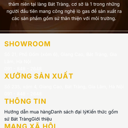
thâm niên tại làng Bát Tràng, cơ sở là 1 trong những
người đầu tiên mang công nghệ lò gas để sản xuất ra
các sản phẩm gốm sứ thân thiện với môi trường.
SHOWROOM
Số 21, Phố Gốm (xóm 6), Giang Cao, Bát Tràng, Gia
Lâm, Hà Nội
091 - 848 - 2648
XƯỞNG SẢN XUẤT
Số 235, xóm 4, Giang Cao, Bát Tràng, Gia Lâm, Hà Nội
091 - 848 - 2648
THÔNG TIN
Hướng dẫn mua hàng
Danh sách đại lý
Kiến thức gốm
sứ Bát Tràng
Giới thiệu
MẠNG XÃ HỘI