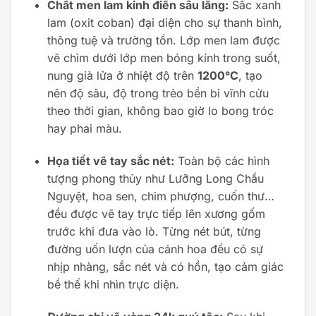
Chất men lam kinh điển sâu lắng:
Sắc xanh
lam (oxit coban) đại diện cho sự thanh bình,
thông tuệ và trường tồn. Lớp men lam được
vẽ chìm dưới lớp men bóng kính trong suốt,
nung già lửa ở nhiệt độ trên
1200°C
, tạo
nên độ sâu, độ trong trẻo bền bỉ vĩnh cửu
theo thời gian, không bao giờ lo bong tróc
hay phai màu.
Họa tiết vẽ tay sắc nét:
Toàn bộ các hình
tượng phong thủy như Lưỡng Long Chầu
Nguyệt, hoa sen, chim phượng, cuốn thư…
đều được vẽ tay trực tiếp lên xương gốm
trước khi đưa vào lò. Từng nét bút, từng
đường uốn lượn của cánh hoa đều có sự
nhịp nhàng, sắc nét và có hồn, tạo cảm giác
bề thế khi nhìn trực diện.