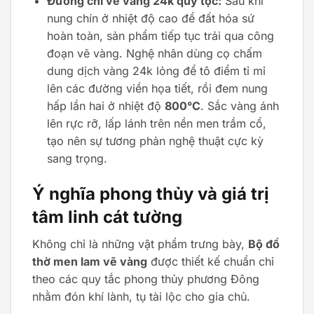
Đường chỉ vẽ vàng 24k quý tộc:
Sau khi
nung chín ở nhiệt độ cao để đất hóa sứ
hoàn toàn, sản phẩm tiếp tục trải qua công
đoạn vẽ vàng. Nghệ nhân dùng cọ chấm
dung dịch vàng 24k lỏng để tô điểm tỉ mỉ
lên các đường viền họa tiết, rồi đem nung
hấp lần hai ở nhiệt độ
800°C
. Sắc vàng ánh
lên rực rỡ, lấp lánh trên nền men trầm cổ,
tạo nên sự tương phản nghệ thuật cực kỳ
sang trọng.
Ý nghĩa phong thủy và giá trị
tâm linh cát tường
Không chỉ là những vật phẩm trưng bày,
Bộ đồ
thờ men lam vẽ vàng
được thiết kế chuẩn chỉ
theo các quy tắc phong thủy phương Đông
nhằm đón khí lành, tụ tài lộc cho gia chủ.