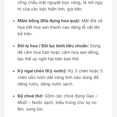
rồng chầu mặt nguyệt bọc vàng, là nơi ngự
trị của các bậc thần linh, gia tiên.
Mâm bồng (Đĩa đựng hoa quả):
Mặt đĩa vẽ
họa tiết hoa sen thanh cao dâng lễ vật lên
bề trên.
Đôi lọ hoa / Đôi lục bình tiêu chuẩn:
Dùng
để cắm hoa tươi hoặc cắm hoa sen đồng,
tạo thế uy nghi hai bên ban thờ.
Kỷ ngai chén (Kỷ nước):
Kỷ 3 chén hoặc 5
chén uốn lượn dát vàng tinh xảo dùng để
dâng rượu, dâng nước sạch.
Bộ choé thờ:
Gồm các choé đựng Gạo –
Muối – Nước sạch, biểu trưng cho sự no
ấm, sung túc.