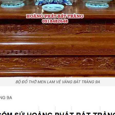
BỘ ĐỒ THỜ MEN LAM VẼ VÀNG BÁT TRÀNG 9A
NG 9A