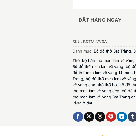
ĐẶT HÀNG NGAY
SKU:
BDTMLVV9A
Danh mục:
Bộ đồ thờ Bát Tràng
,
B
Thẻ:
bộ bàn thờ men lam vẽ vàng
Bộ đồ thờ men lam vẽ vàng
,
bộ đồ
đồ thờ men lam vẽ vàng 14 món
,
Tràng
,
bộ đồ thờ men lam vẽ vàng
vẽ vàng cho nhà thờ họ
,
bộ đồ th
thờ men lam vẽ vàng đẹp
,
bộ đồ t
thờ men lam vẽ vàng Bát Tràng c
vàng ở đâu