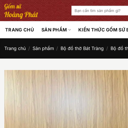
Bỏ
Tìm
qua
kiếm:
nội
dung
TRANG CHỦ
SẢN PHẨM
KIẾN THỨC GỐM SỨ
Trang chủ
/
Sản phẩm
/
Bộ đồ thờ Bát Tràng
/
Bộ đồ t