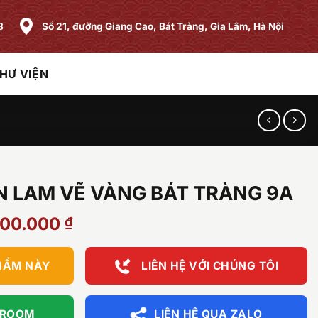
8
Số 21, đường Giang Cao, Bát Tràng, Gia Lâm, Hà Nội
HƯ VIỆN
N LAM VẼ VÀNG BÁT TRÀNG 9A
Giá
700.000
₫
hiện
tại
HẨM NÀY
LIÊN HỆ VỚI CHÚNG TÔI
50.000 ₫.
là:
24.700.000 ₫.
WROOM
LIÊN HỆ QUA ZALO