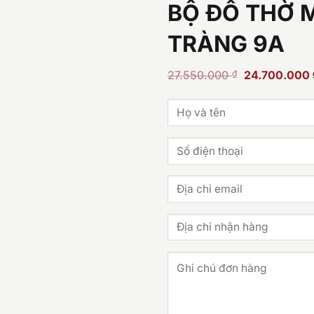
BỘ ĐỒ THỜ 
TRÀNG 9A
Giá
27.550.000
₫
24.700.000
gốc
là:
27.550.000 ₫