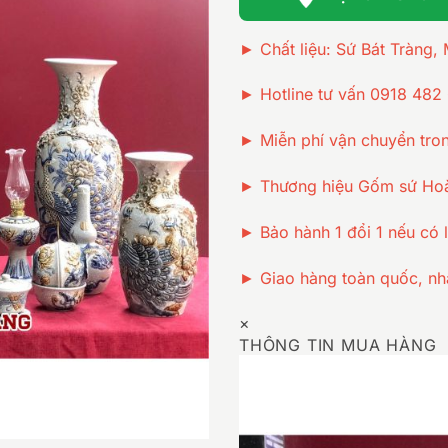
► Chất liệu: Sứ Bát Tràng,
► Hotline tư vấn 0918 482
► Miễn phí vận chuyển tron
► Thương hiệu Gốm sứ Hoà
► Bảo hành 1 đổi 1 nếu có l
► Giao hàng toàn quốc, nh
×
THÔNG TIN MUA HÀNG