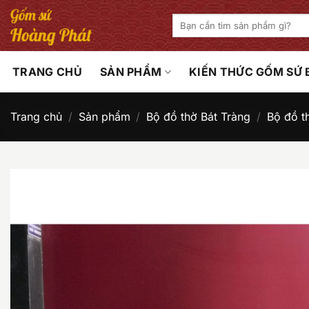
Bỏ
Tìm
qua
kiếm:
nội
dung
TRANG CHỦ
SẢN PHẨM
KIẾN THỨC GỐM SỨ
Trang chủ
/
Sản phẩm
/
Bộ đồ thờ Bát Tràng
/
Bộ đồ t