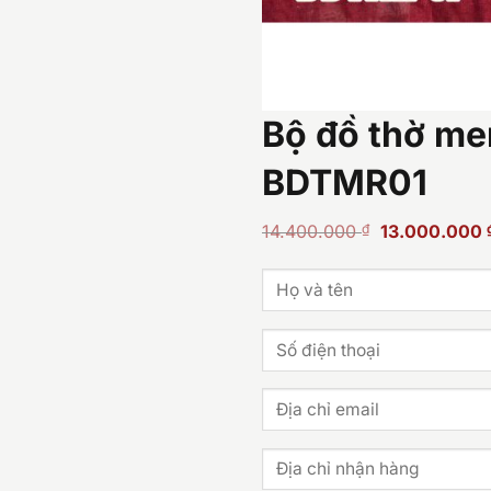
Bộ đồ thờ me
BDTMR01
Giá
14.400.000
₫
13.000.000
gốc
là:
14.400.000 ₫