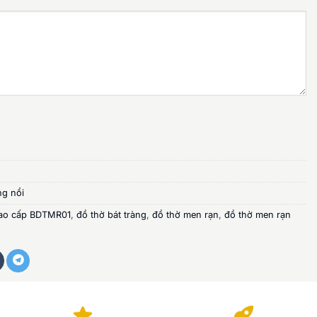
ng nổi
cao cấp BDTMR01
,
đồ thờ bát tràng
,
đồ thờ men rạn
,
đồ thờ men rạn