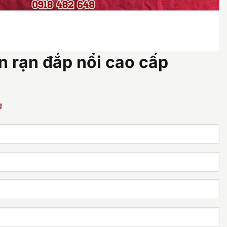
n rạn đắp nổi cao cấp
Giá
₫
hiện
tại
.
là:
13.000.000 ₫.