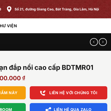
8
Số 21, đường Giang Cao, Bát Tràng, Gia Lâm, Hà Nội
HƯ VIỆN
rạn đắp nổi cao cấp BDTMR01
Giá
000.000
₫
hiện
tại
HẨM NÀY
LIÊN HỆ VỚI CHÚNG TÔI
00.000 ₫.
là:
13.000.000 ₫.
WROOM
LIÊN HỆ QUA ZALO