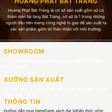
HOÀNG PHÁT BÁT TRÀNG
Hoàng Phát Bát Tràng là cơ sở sản xuất gốm sứ có
thâm niên tại làng Bát Tràng, cơ sở là 1 trong những
người đầu tiên mang công nghệ lò gas để sản xuất ra
các sản phẩm gốm sứ thân thiện với môi trường.
SHOWROOM
Số 21, Phố Gốm (xóm 6), Giang Cao, Bát Tràng, Gia
Lâm, Hà Nội
091 - 848 - 2648
XƯỞNG SẢN XUẤT
Số 235, xóm 4, Giang Cao, Bát Tràng, Gia Lâm, Hà Nội
091 - 848 - 2648
THÔNG TIN
Hướng dẫn mua hàng
Danh sách đại lý
Kiến thức gốm