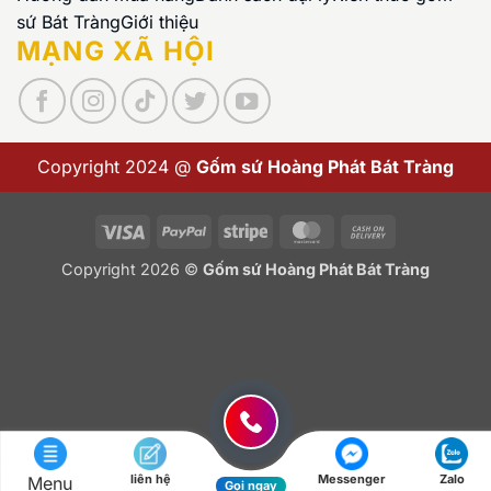
sứ Bát Tràng
Giới thiệu
MẠNG XÃ HỘI
Copyright 2024 @
Gốm sứ Hoàng Phát Bát Tràng
Visa
PayPal
Stripe
MasterCard
Cash
On
Copyright 2026 ©
Gốm sứ Hoàng Phát Bát Tràng
Delivery
liên hệ
Messenger
Zalo
Menu
Gọi ngay