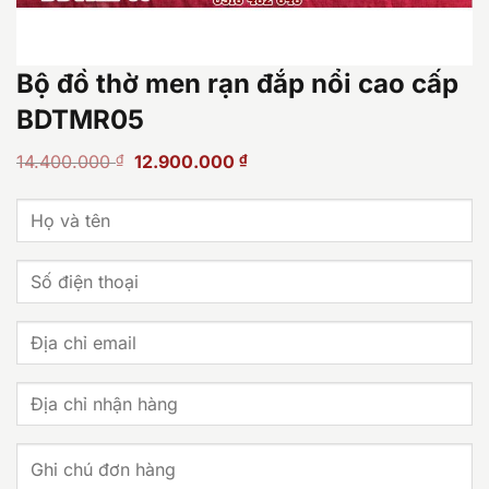
Bộ đồ thờ men rạn đắp nổi cao cấp
BDTMR05
Giá
Giá
14.400.000
₫
12.900.000
₫
gốc
hiện
là:
tại
14.400.000 ₫.
là:
12.900.000 ₫.