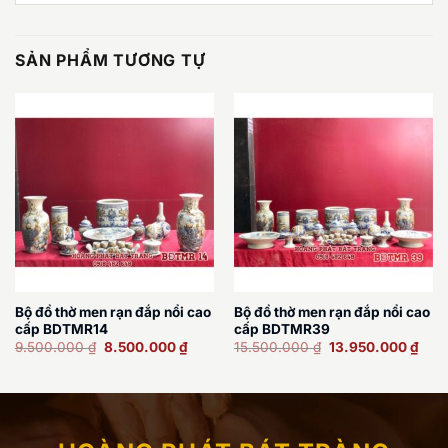
SẢN PHẨM TƯƠNG TỰ
Bộ đồ thờ men rạn đắp nổi cao
Bộ đồ thờ men rạn đắp nổi cao
cấp BDTMR14
cấp BDTMR39
Giá
Giá
Giá
Giá
9.500.000
₫
8.500.000
₫
15.500.000
₫
13.950.000
₫
gốc
hiện
gốc
hiện
là:
tại
là:
tại
9.500.000 ₫.
là:
15.500.000 ₫.
là:
8.500.000 ₫.
13.9