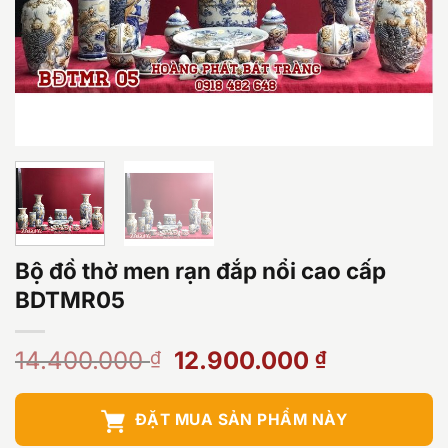
Bộ đồ thờ men rạn đắp nổi cao cấp
BDTMR05
Giá
Giá
14.400.000
12.900.000
₫
₫
gốc
hiện
là:
tại
ĐẶT MUA SẢN PHẨM NÀY
14.400.000 ₫.
là: