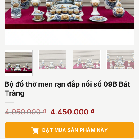
Bộ đồ thờ men rạn đắp nổi số 09B Bát
Tràng
Giá
Giá
4.950.000
4.450.000
₫
₫
gốc
hiện
là:
tại
ĐẶT MUA SẢN PHẨM NÀY
4.950.000 ₫.
là: