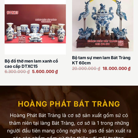
Bộ tam sự men lam Bát Tràng
Bộ đồ thờ men lam xanh cổ
KT 60cm
cao cấp DTXC15
Giá
Giá
20.000.000
₫
18.000.000
₫
Giá
Giá
6.300.000
₫
5.600.000
₫
gốc
hiệ
gốc
hiện
là:
tại
là:
tại
20.000.000 ₫.
là:
6.300.000 ₫.
là:
18.
5.600.000 ₫.
HOÀNG PHÁT BÁT TRÀNG
Hoàng Phát Bát Tràng là cơ sở sản xuất gốm sứ có
thâm niên tại làng Bát Tràng, cơ sở là 1 trong những
người đầu tiên mang công nghệ lò gas để sản xuất ra