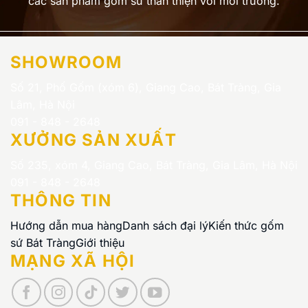
các sản phẩm gốm sứ thân thiện với môi trường.
SHOWROOM
Số 21, Phố Gốm (xóm 6), Giang Cao, Bát Tràng, Gia
Lâm, Hà Nội
091 - 848 - 2648
XƯỞNG SẢN XUẤT
Số 235, xóm 4, Giang Cao, Bát Tràng, Gia Lâm, Hà Nội
091 - 848 - 2648
THÔNG TIN
Hướng dẫn mua hàng
Danh sách đại lý
Kiến thức gốm
sứ Bát Tràng
Giới thiệu
MẠNG XÃ HỘI