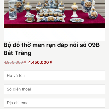
Bộ đồ thờ men rạn đắp nổi số 09B
Bát Tràng
Giá
Giá
4.950.000
₫
4.450.000
₫
gốc
hiện
là:
tại
4.950.000 ₫.
là:
4.450.000 ₫.