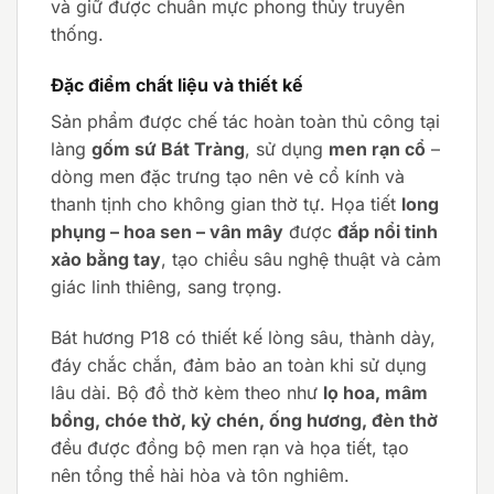
và giữ được chuẩn mực phong thủy truyền
thống.
Đặc điểm chất liệu và thiết kế
Sản phẩm được chế tác hoàn toàn thủ công tại
làng
gốm sứ Bát Tràng
, sử dụng
men rạn cổ
–
dòng men đặc trưng tạo nên vẻ cổ kính và
thanh tịnh cho không gian thờ tự. Họa tiết
long
phụng – hoa sen – vân mây
được
đắp nổi tinh
xảo bằng tay
, tạo chiều sâu nghệ thuật và cảm
giác linh thiêng, sang trọng.
Bát hương P18 có thiết kế lòng sâu, thành dày,
đáy chắc chắn, đảm bảo an toàn khi sử dụng
lâu dài. Bộ đồ thờ kèm theo như
lọ hoa, mâm
bồng, chóe thờ, kỷ chén, ống hương, đèn thờ
đều được đồng bộ men rạn và họa tiết, tạo
nên tổng thể hài hòa và tôn nghiêm.