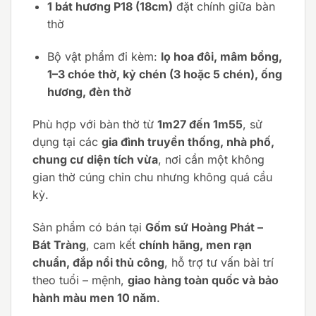
1 bát hương P18 (18cm)
đặt chính giữa bàn
thờ
Bộ vật phẩm đi kèm:
lọ hoa đôi, mâm bồng,
1–3 chóe thờ, kỷ chén (3 hoặc 5 chén), ống
hương, đèn thờ
Phù hợp với bàn thờ từ
1m27 đến 1m55
, sử
dụng tại các
gia đình truyền thống, nhà phố,
chung cư diện tích vừa
, nơi cần một không
gian thờ cúng chỉn chu nhưng không quá cầu
kỳ.
Sản phẩm có bán tại
Gốm sứ Hoàng Phát –
Bát Tràng
, cam kết
chính hãng, men rạn
chuẩn, đắp nổi thủ công
, hỗ trợ tư vấn bài trí
theo tuổi – mệnh,
giao hàng toàn quốc và bảo
hành màu men 10 năm
.