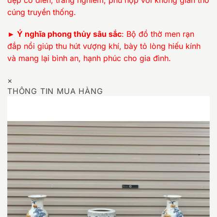
cúng truyền thống.
► Ý nghĩa phong thủy sâu sắc
: Bộ đồ thờ men rạn
đắp nổi giúp thu hút vượng khí, bày tỏ lòng hiếu kính
và mang lại bình an, hạnh phúc cho gia đình.
×
THÔNG TIN MUA HÀNG