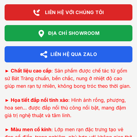
4.450.000 ₫
LIÊN HỆ VỚI CHÚNG TÔI
ĐỊA CHỈ SHOWROOM
LIÊN HỆ QUA ZALO
► Chất liệu cao cấp
: Sản phẩm được chế tác từ gốm
sứ Bát Tràng chuẩn, bền chắc, nung ở nhiệt độ cao
giúp men rạn tự nhiên, không bong tróc theo thời gian.
► Họa tiết đắp nổi tinh xảo
: Hình ảnh rồng, phượng,
hoa sen… được đắp nổi thủ công nổi bật, mang đậm
giá trị nghệ thuật và tâm linh.
► Màu men cổ kính
: Lớp men rạn đặc trưng tạo vẻ
đẹp cổ điển, trang nghiêm, phù hợp với không gian thờ