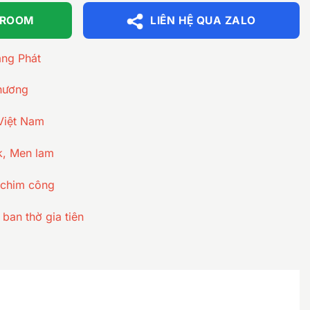
WROOM
LIÊN HỆ QUA ZALO
àng Phát
Phương
 Việt Nam
4k, Men lam
 chim công
ban thờ gia tiên