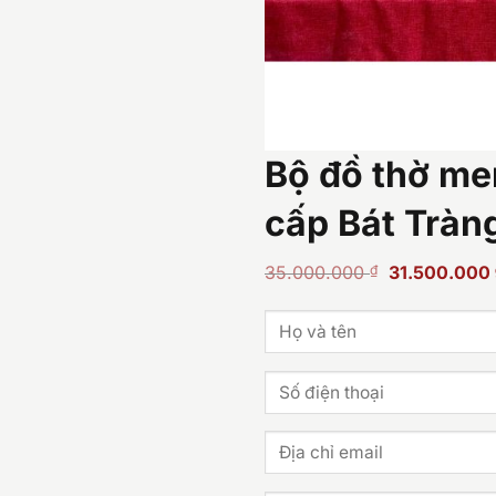
Bộ đồ thờ me
cấp Bát Trà
Giá
35.000.000
₫
31.500.000
gốc
là:
35.000.000 