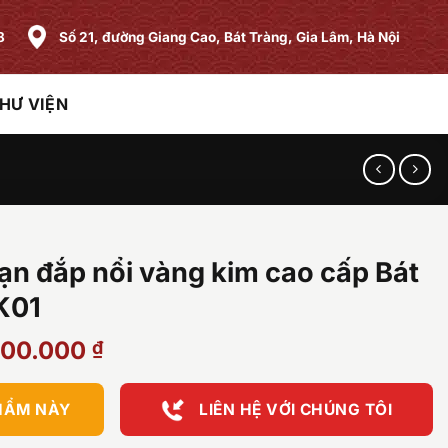
8
Số 21, đường Giang Cao, Bát Tràng, Gia Lâm, Hà Nội
HƯ VIỆN
ạn đắp nổi vàng kim cao cấp Bát
K01
Giá
500.000
₫
hiện
tại
HẨM NÀY
LIÊN HỆ VỚI CHÚNG TÔI
000.000 ₫.
là:
31.500.000 ₫.