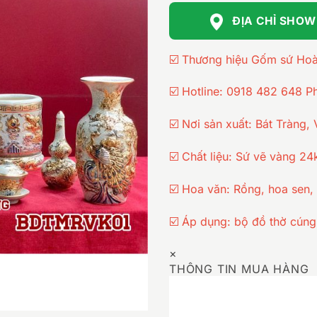
ĐỊA CHỈ SHO
☑️ Thương hiệu Gốm sứ Ho
☑️ Hotline: 0918 482 648 
☑️ Nơi sản xuất: Bát Tràng,
☑️ Chất liệu: Sứ vẽ vàng 2
☑️ Hoa văn: Rồng, hoa sen,
☑️ Áp dụng: bộ đồ thờ cúng 
×
THÔNG TIN MUA HÀNG