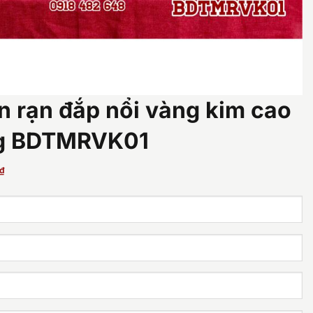
n rạn đắp nổi vàng kim cao
ng BDTMRVK01
Giá
₫
hiện
tại
₫.
là:
31.500.000 ₫.