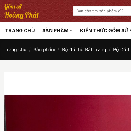
Bỏ
Tìm
qua
kiếm:
nội
dung
TRANG CHỦ
SẢN PHẨM
KIẾN THỨC GỐM SỨ
Trang chủ
/
Sản phẩm
/
Bộ đồ thờ Bát Tràng
/
Bộ đồ t