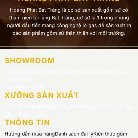
Hoàng Phát Bát Tràng là cơ sở sản xuất gốm sứ có
thâm niên tại làng Bát Tràng, cơ sở là 1 trong những
người đầu tiên mang công nghệ lò gas để sản xuất ra
các sản phẩm gốm sứ thân thiện với môi trường.
SHOWROOM
Số 21, Phố Gốm (xóm 6), Giang Cao, Bát Tràng, Gia
Lâm, Hà Nội
091 - 848 - 2648
XƯỞNG SẢN XUẤT
Số 235, xóm 4, Giang Cao, Bát Tràng, Gia Lâm, Hà Nội
091 - 848 - 2648
THÔNG TIN
Hướng dẫn mua hàng
Danh sách đại lý
Kiến thức gốm