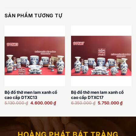
SẢN PHẨM TƯƠNG TỰ
Bộ đồ thờ men lam xanh cổ
Bộ đồ thờ men lam xanh cổ
cao cấp DTXC13
cao cấp DTXC17
Giá
Giá
Giá
Giá
5.130.000
₫
4.600.000
₫
6.350.000
₫
5.750.000
₫
gốc
hiện
gốc
hiện
là:
tại
là:
tại
5.130.000 ₫.
là:
6.350.000 ₫.
là:
4.600.000 ₫.
5.750.
HOÀNG PHÁT BÁT TRÀNG