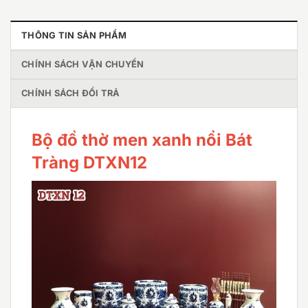
THÔNG TIN SẢN PHẨM
CHÍNH SÁCH VẬN CHUYỂN
CHÍNH SÁCH ĐỔI TRẢ
Bộ đồ thờ men xanh nổi Bát
Tràng DTXN12