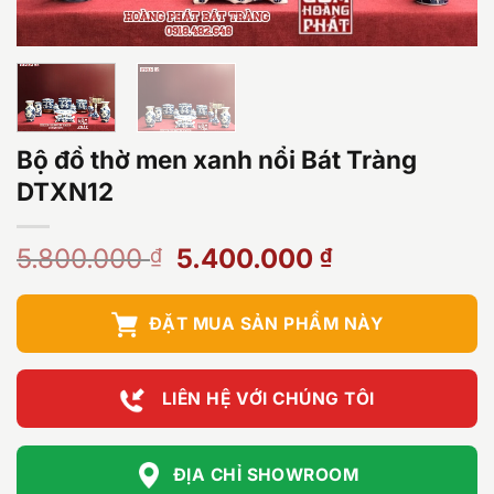
Bộ đồ thờ men xanh nổi Bát Tràng
DTXN12
Giá
Giá
5.800.000
5.400.000
₫
₫
gốc
hiện
là:
tại
ĐẶT MUA SẢN PHẨM NÀY
5.800.000 ₫.
là:
5.400.000 ₫
LIÊN HỆ VỚI CHÚNG TÔI
ĐỊA CHỈ SHOWROOM