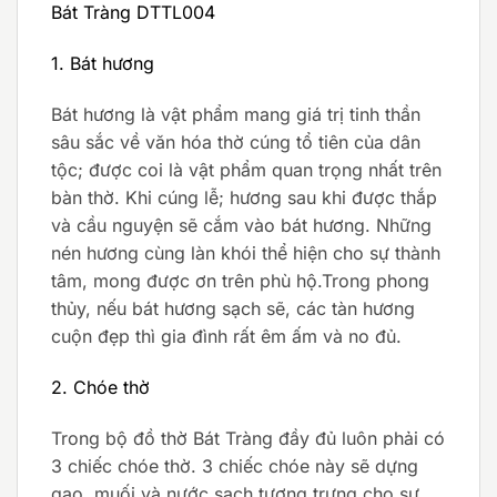
Bát Tràng DTTL004
1. Bát hương
Bát hương là vật phẩm mang giá trị tinh thần
sâu sắc về văn hóa thờ cúng tổ tiên của dân
tộc; được coi là vật phẩm quan trọng nhất trên
bàn thờ. Khi cúng lễ; hương sau khi được thắp
và cầu nguyện sẽ cắm vào bát hương. Những
nén hương cùng làn khói thể hiện cho sự thành
tâm, mong được ơn trên phù hộ.Trong phong
thủy, nếu bát hương sạch sẽ, các tàn hương
cuộn đẹp thì gia đình rất êm ấm và no đủ.
2. Chóe thờ
Trong bộ đồ thờ Bát Tràng đầy đủ luôn phải có
3 chiếc chóe thờ. 3 chiếc chóe này sẽ dựng
gạo, muối và nước sạch tượng trưng cho sự