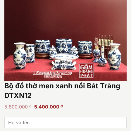
Bộ đồ thờ men xanh nổi Bát Tràng
DTXN12
Giá
Giá
5.800.000
₫
5.400.000
₫
gốc
hiện
là:
tại
5.800.000 ₫.
là: