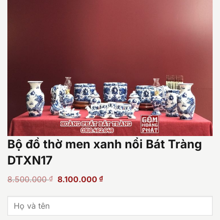
Bộ đồ thờ men xanh nổi Bát Tràng
DTXN17
Giá
Giá
8.500.000
₫
8.100.000
₫
gốc
hiện
là:
tại
8.500.000 ₫.
là: