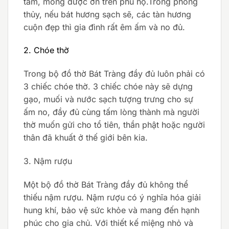
tâm, mong được ơn trên phù hộ.Trong phong
thủy, nếu bát hương sạch sẽ, các tàn hương
cuộn đẹp thì gia đình rất êm ấm và no đủ.
2. Chóe thờ
Trong bộ đồ thờ Bát Tràng đầy đủ luôn phải có
3 chiếc chóe thờ. 3 chiếc chóe này sẽ dựng
gạo, muối và nước sạch tượng trưng cho sự
ấm no, đầy đủ cùng tấm lòng thành mà người
thờ muốn gửi cho tổ tiên, thần phật hoặc người
thân đã khuất ở thế giới bên kia.
3. Nậm rượu
Một bộ đồ thờ Bát Tràng đầy đủ không thể
thiếu nậm rượu. Nậm rượu có ý nghĩa hóa giải
hung khí, bảo vệ sức khỏe và mang đến hạnh
phúc cho gia chủ. Với thiết kế miệng nhỏ và