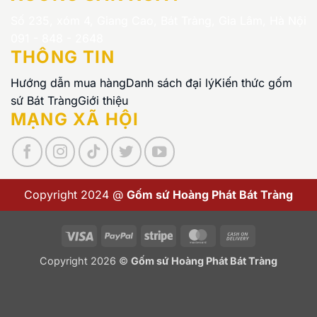
Số 235, xóm 4, Giang Cao, Bát Tràng, Gia Lâm, Hà Nội
091 - 848 - 2648
THÔNG TIN
Hướng dẫn mua hàng
Danh sách đại lý
Kiến thức gốm
sứ Bát Tràng
Giới thiệu
MẠNG XÃ HỘI
Copyright 2024 @
Gốm sứ Hoàng Phát Bát Tràng
Visa
PayPal
Stripe
MasterCard
Cash
On
Copyright 2026 ©
Gốm sứ Hoàng Phát Bát Tràng
Delivery