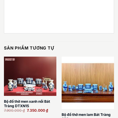
SẢN PHẨM TƯƠNG TỰ
Bộ đồ thờ men xanh nổi Bát
Tràng DTXN15
Giá
Giá
7.900.000
₫
7.350.000
₫
gốc
hiện
Bộ đồ thờ men lam Bát Tràng
là:
tại