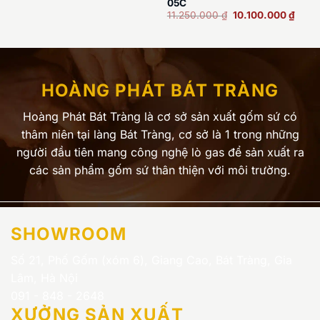
05C
7.900.000 ₫.
là:
Giá
Giá
11.250.000
₫
10.100.000
₫
7.350.000 ₫.
gốc
hiện
là:
tại
11.250.000 ₫.
là:
10.10
HOÀNG PHÁT BÁT TRÀNG
Hoàng Phát Bát Tràng là cơ sở sản xuất gốm sứ có
thâm niên tại làng Bát Tràng, cơ sở là 1 trong những
người đầu tiên mang công nghệ lò gas để sản xuất ra
các sản phẩm gốm sứ thân thiện với môi trường.
SHOWROOM
Số 21, Phố Gốm (xóm 6), Giang Cao, Bát Tràng, Gia
Lâm, Hà Nội
091 - 848 - 2648
XƯỞNG SẢN XUẤT