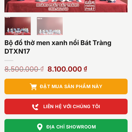
Bộ đồ thờ men xanh nổi Bát Tràng
DTXN17
Giá
Giá
8.500.000
8.100.000
₫
₫
gốc
hiện
là:
tại
ĐẶT MUA SẢN PHẨM NÀY
8.500.000 ₫.
là:
8.100.000 ₫.
LIÊN HỆ VỚI CHÚNG TÔI
ĐỊA CHỈ SHOWROOM