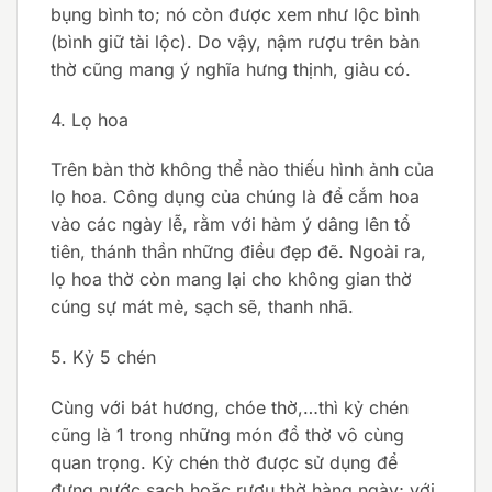
bụng bình to; nó còn được xem như lộc bình
(bình giữ tài lộc). Do vậy, nậm rượu trên bàn
thờ cũng mang ý nghĩa hưng thịnh, giàu có.
4. Lọ hoa
Trên bàn thờ không thể nào thiếu hình ảnh của
lọ hoa. Công dụng của chúng là để cắm hoa
vào các ngày lễ, rằm với hàm ý dâng lên tổ
tiên, thánh thần những điều đẹp đẽ. Ngoài ra,
lọ hoa thờ còn mang lại cho không gian thờ
cúng sự mát mẻ, sạch sẽ, thanh nhã.
5. Kỷ 5 chén
Cùng với bát hương, chóe thờ,…thì kỷ chén
cũng là 1 trong những món đồ thờ vô cùng
quan trọng. Kỷ chén thờ được sử dụng để
đựng nước sạch hoặc rượu thờ hàng ngày; với